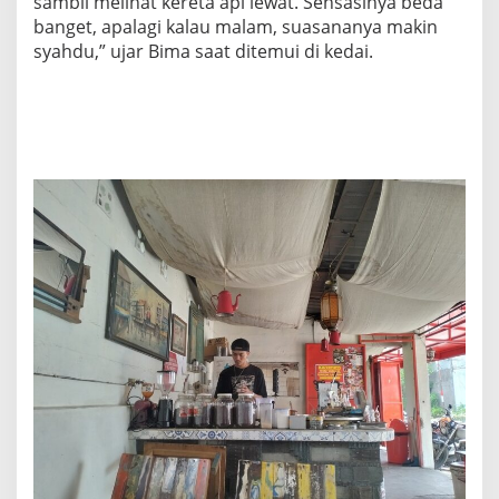
sambil melihat kereta api lewat. Sensasinya beda
R
banget, apalagi kalau malam, suasananya makin
E
syahdu,” ujar Bima saat ditemui di kedai.
T
A
A
P
I
D
I
M
A
L
A
N
G