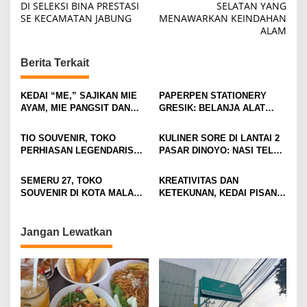
DI SELEKSI BINA PRESTASI
SELATAN YANG
s
SE KECAMATAN JABUNG
MENAWARKAN KEINDAHAN
t
ALAM
n
Berita Terkait
a
v
KEDAI “ME,” SAJIKAN MIE
PAPERPEN STATIONERY
i
AYAM, MIE PANGSIT DAN
GRESIK: BELANJA ALAT
MIE NDOWER HANYA 8 RIBU
TULIS LENGKAP DAN HEMAT
g
SAJA
TIO SOUVENIR, TOKO
KULINER SORE DI LANTAI 2
a
PERHIASAN LEGENDARIS
PASAR DINOYO: NASI TELUR
t
FAVORIT KAUM MUDA DI
WAREQ CUMA RP15 RIBU!
KOTA MALANG
i
SEMERU 27, TOKO
KREATIVITAS DAN
SOUVENIR DI KOTA MALANG
KETEKUNAN, KEDAI PISANG
o
YANG TAWARKAN OLEH-
CAU MEMBUKTIKAN IDE
n
OLEH UNIK DAN ESTETIK
SEDERHANA BISA MENJADI
DENGAN SUASANA MODERN
BISNIS YANG SUKSES
Jangan Lewatkan