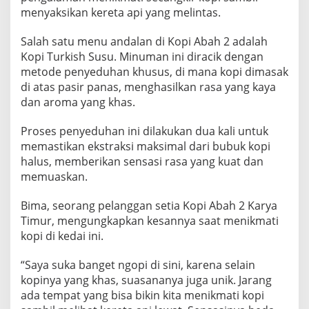
M
menyaksikan kereta api yang melintas.
B
I
Salah satu menu andalan di Kopi Abah 2 adalah
L
Kopi Turkish Susu. Minuman ini diracik dengan
M
E
metode penyeduhan khusus, di mana kopi dimasak
N
di atas pasir panas, menghasilkan rasa yang kaya
Y
dan aroma yang khas.
A
K
Proses penyeduhan ini dilakukan dua kali untuk
S
I
memastikan ekstraksi maksimal dari bubuk kopi
K
halus, memberikan sensasi rasa yang kuat dan
A
memuaskan.
N
L
Bima, seorang pelanggan setia Kopi Abah 2 Karya
I
N
Timur, mengungkapkan kesannya saat menikmati
T
kopi di kedai ini.
A
S
“Saya suka banget ngopi di sini, karena selain
A
kopinya yang khas, suasananya juga unik. Jarang
N
K
ada tempat yang bisa bikin kita menikmati kopi
E