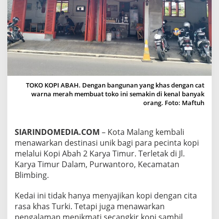
,
M
E
N
I
K
M
A
T
I
TOKO KOPI ABAH. Dengan bangunan yang khas dengan cat
K
warna merah membuat toko ini semakin di kenal banyak
O
orang. Foto: Maftuh
P
I
K
SIARINDOMEDIA.COM
– Kota Malang kembali
H
menawarkan destinasi unik bagi para pecinta kopi
A
melalui Kopi Abah 2 Karya Timur. Terletak di Jl.
S
T
Karya Timur Dalam, Purwantoro, Kecamatan
U
Blimbing.
R
K
Kedai ini tidak hanya menyajikan kopi dengan cita
I
rasa khas Turki. Tetapi juga menawarkan
S
A
pengalaman menikmati secangkir kopi sambil