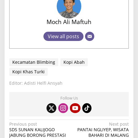
Moch Ali Maftuh
View all posts
Kecamatan Blimbing
Kopi Abah
Kopi Khas Turki
Editor: Adisti Helfi Ansyah
Follow Us
P
Previous post
Next post
SDS SUNAN KALIJOGO
PANTAI NGLIYEP, WISATA
o
JABUNG BORONG PRESTASI
BAHARI DI MALANG