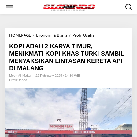
S
k
i
p
t
o
HOMEPAGE
/
Ekonomi & Bisnis
/
Profil Usaha
K
c
O
o
KOPI ABAH 2 KARYA TIMUR,
P
n
I
t
MENIKMATI KOPI KHAS TURKI SAMBIL
A
e
MENYAKSIKAN LINTASAN KERETA API
B
n
DI MALANG
A
t
H
Moch Ali Maftuh
22 February 2025 / 14:30 WIB
2
Profil Usaha
K
A
R
Y
A
T
I
M
U
R