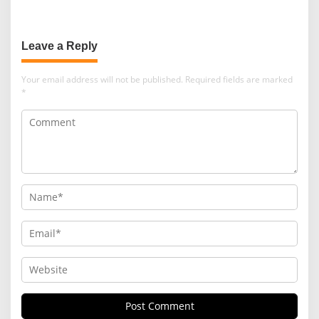
OLEH UNIK DAN ESTETIK
SEDERHANA BISA MENJADI
DENGAN SUASANA MODERN
BISNIS YANG SUKSES
Leave a Reply
Your email address will not be published.
Required fields are marked
*