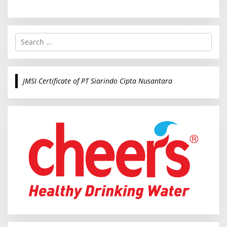
S
e
a
r
c
JMSI Certificate of PT Siarindo Cipta Nusantara
h
f
o
r
: