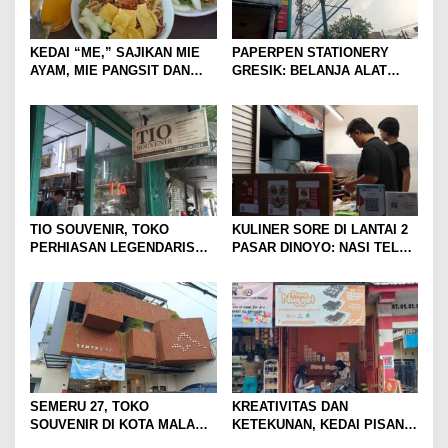
KEDAI “ME,” SAJIKAN MIE
PAPERPEN STATIONERY
AYAM, MIE PANGSIT DAN
GRESIK: BELANJA ALAT
MIE NDOWER HANYA 8 RIBU
TULIS LENGKAP DAN HEMAT
SAJA
TIO SOUVENIR, TOKO
KULINER SORE DI LANTAI 2
PERHIASAN LEGENDARIS
PASAR DINOYO: NASI TELUR
FAVORIT KAUM MUDA DI
WAREQ CUMA RP15 RIBU!
KOTA MALANG
SEMERU 27, TOKO
KREATIVITAS DAN
SOUVENIR DI KOTA MALANG
KETEKUNAN, KEDAI PISANG
YANG TAWARKAN OLEH-
CAU MEMBUKTIKAN IDE