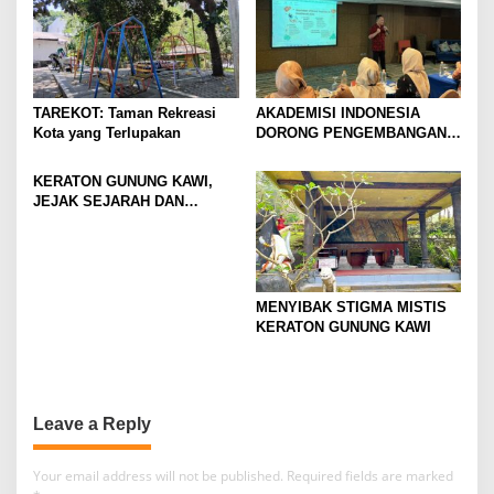
TAREKOT: Taman Rekreasi
AKADEMISI INDONESIA
Kota yang Terlupakan
DORONG PENGEMBANGAN
HALAL TOURISM THAILAND
LEWAT PENGABDIAN
KERATON GUNUNG KAWI,
INTERNASIONAL DI
JEJAK SEJARAH DAN
BANGKOK
SPIRITUALITAS
MENYIBAK STIGMA MISTIS
KERATON GUNUNG KAWI
Leave a Reply
Your email address will not be published.
Required fields are marked