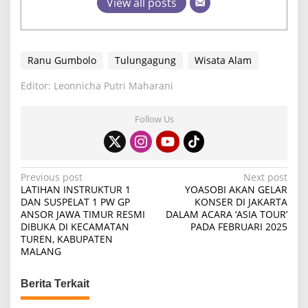
View all posts
Ranu Gumbolo
Tulungagung
Wisata Alam
Editor: Leonnicha Putri Maharani
Follow Us
P
Previous post
Next post
LATIHAN INSTRUKTUR 1
YOASOBI AKAN GELAR
o
DAN SUSPELAT 1 PW GP
KONSER DI JAKARTA
ANSOR JAWA TIMUR RESMI
DALAM ACARA ‘ASIA TOUR’
s
DIBUKA DI KECAMATAN
PADA FEBRUARI 2025
t
TUREN, KABUPATEN
MALANG
n
a
Berita Terkait
v