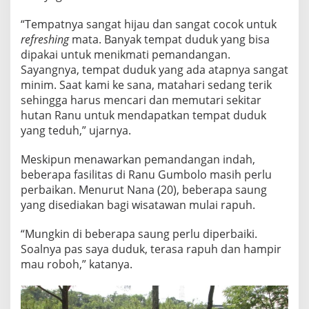
N
G
“Tempatnya sangat hijau dan sangat cocok untuk
B
refreshing
mata. Banyak tempat duduk yang bisa
U
dipakai untuk menikmati pemandangan.
T
Sayangnya, tempat duduk yang ada atapnya sangat
U
H
minim. Saat kami ke sana, matahari sedang terik
P
sehingga harus mencari dan memutari sekitar
E
hutan Ranu untuk mendapatkan tempat duduk
R
yang teduh,” ujarnya.
H
A
T
Meskipun menawarkan pemandangan indah,
I
beberapa fasilitas di Ranu Gumbolo masih perlu
A
perbaikan. Menurut Nana (20), beberapa saung
N
yang disediakan bagi wisatawan mulai rapuh.
“Mungkin di beberapa saung perlu diperbaiki.
Soalnya pas saya duduk, terasa rapuh dan hampir
mau roboh,” katanya.