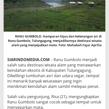
L
A
M
E
K
S
O
T
RANU GUMBOLO. Hamparan hijau dan ketenangan air di
I
Ranu Gumbolo, Tulungagung, menjadikannya destinasi wisata
S
alam yang menyejukkan mata. Foto: Mahabah Fajar Aprilia
D
I
T
SIARINDOMEDIA.COM
– Ranu Gumbolo menjadi
U
L
salah satu destinasi wisata alam yang menawarkan
U
keindahan eksotis di Kabupaten Tulungagung.
N
Dikelilingi tumbuhan asri dan udara segar, tempat
G
ini menarik banyak wisatawan yang ingin
A
G
menikmati keindahan alam sambil melepas penat.
U
N
Salah satu pengunjung, Risa (21), mengungkapkan
G
Ranu Gumbolo sangat cocok sebagai tempat untuk
Y
menyegarkan mata.
A