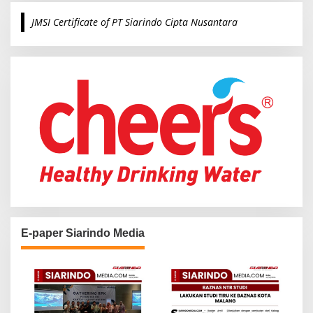
c
JMSI Certificate of PT Siarindo Cipta Nusantara
h
f
o
r
:
E-paper Siarindo Media