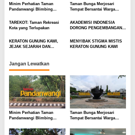
i
Minim Perhatian Taman
Taman Bunga Merjosari
Pandanwangi Blimbing
Tempat Bersantai Warga
g
Kurang Terawat
Malang
a
TAREKOT: Taman Rekreasi
AKADEMISI INDONESIA
t
Kota yang Terlupakan
DORONG PENGEMBANGAN
HALAL TOURISM THAILAND
i
LEWAT PENGABDIAN
KERATON GUNUNG KAWI,
MENYIBAK STIGMA MISTIS
o
INTERNASIONAL DI
JEJAK SEJARAH DAN
KERATON GUNUNG KAWI
BANGKOK
n
SPIRITUALITAS
Jangan Lewatkan
Minim Perhatian Taman
Taman Bunga Merjosari
Pandanwangi Blimbing
Tempat Bersantai Warga
Kurang Terawat
Malang