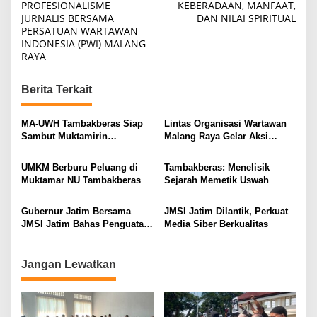
o
PROFESIONALISME
KEBERADAAN, MANFAAT,
JURNALIS BERSAMA
DAN NILAI SPIRITUAL
s
PERSATUAN WARTAWAN
t
INDONESIA (PWI) MALANG
RAYA
n
a
Berita Terkait
v
i
MA-UWH Tambakberas Siap
Lintas Organisasi Wartawan
Sambut Muktamirin
Malang Raya Gelar Aksi
g
Muktamar NU
Protes “Kami Bukan Londo
a
Ireng”
UMKM Berburu Peluang di
Tambakberas: Menelisik
t
Muktamar NU Tambakberas
Sejarah Memetik Uswah
i
Gubernur Jatim Bersama
JMSI Jatim Dilantik, Perkuat
o
JMSI Jatim Bahas Penguatan
Media Siber Berkualitas
n
Media Berkualitas
Jangan Lewatkan