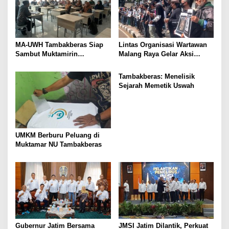
MA-UWH Tambakberas Siap
Lintas Organisasi Wartawan
Sambut Muktamirin
Malang Raya Gelar Aksi
Muktamar NU
Protes “Kami Bukan Londo
Ireng”
Tambakberas: Menelisik
Sejarah Memetik Uswah
UMKM Berburu Peluang di
Muktamar NU Tambakberas
Gubernur Jatim Bersama
JMSI Jatim Dilantik, Perkuat