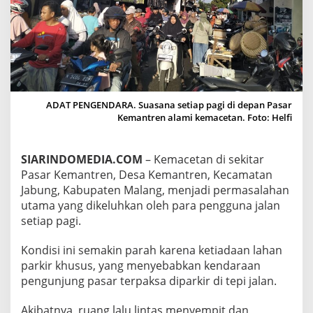
M
I
L
I
K
I
L
A
ADAT PENGENDARA. Suasana setiap pagi di depan Pasar
H
Kemantren alami kemacetan. Foto: Helfi
A
N
P
A
SIARINDOMEDIA.COM
– Kemacetan di sekitar
R
Pasar Kemantren, Desa Kemantren, Kecamatan
K
Jabung, Kabupaten Malang, menjadi permasalahan
I
utama yang dikeluhkan oleh para pengguna jalan
R
setiap pagi.
,
K
E
Kondisi ini semakin parah karena ketiadaan lahan
M
parkir khusus, yang menyebabkan kendaraan
A
pengunjung pasar terpaksa diparkir di tepi jalan.
C
E
T
Akibatnya, ruang lalu lintas menyempit dan