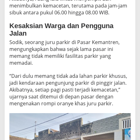
A
menimbulkan kemacetan, terutama pada jam-jam
N
sibuk antara pukul 06.00 hingga 08.00 WIB.
M
A
Kesaksian Warga dan Pengguna
K
I
Jalan
N
Sodik, seorang juru parkir di Pasar Kemantren,
P
mengungkapkan bahwa sejak lama pasar ini
A
R
memang tidak memiliki fasilitas parkir yang
A
memadai.
H
D
“Dari dulu memang tidak ada lahan parkir khusus,
I
jadi kendaraan pengunjung parkir di pinggir jalan.
P
A
Akibatnya, setiap pagi pasti terjadi kemacetan,”
G
ujarnya saat ditemui di depan pasar dengan
I
mengenakan rompi oranye khas juru parkir.
H
A
R
I