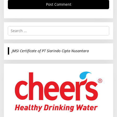
S
e
a
r
c
JMSI Certificate of PT Siarindo Cipta Nusantara
h
f
o
r
: