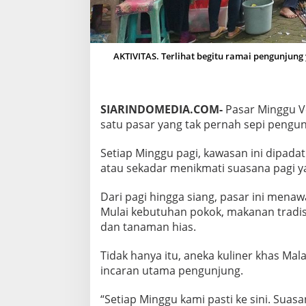
E
N
J
A
D
AKTIVITAS. Terlihat begitu ramai pengunjung
I
F
A
V
SIARINDOMEDIA.COM-
Pasar Minggu Ve
O
satu pasar yang tak pernah sepi pengun
R
I
Setiap Minggu pagi, kawasan ini dipada
T
W
atau sekadar menikmati suasana pagi 
A
R
Dari pagi hingga siang, pasar ini mena
G
Mulai kebutuhan pokok, makanan tradisi
A
dan tanaman hias.
M
A
L
Tidak hanya itu, aneka kuliner khas Mal
A
incaran utama pengunjung.
N
G
“Setiap Minggu kami pasti ke sini. Suas