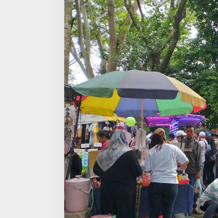
V
E
L
O
D
R
O
M
E
S
A
W
O
J
A
J
A
R
,
R
A
M
A
I
M