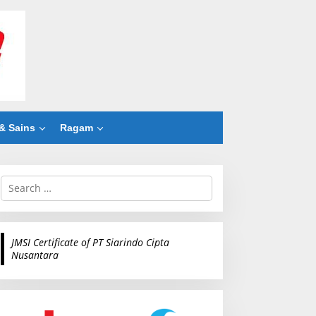
& Sains
Ragam
S
e
a
r
c
JMSI Certificate of PT Siarindo Cipta
h
Nusantara
f
o
r
: