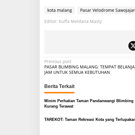
kota malang
Pasar Velodrome Sawojajar
Editor: Kuffa Meldana Masty
P
Previous post
PASAR BLIMBING MALANG: TEMPAT BELANJA
o
JAM UNTUK SEMUA KEBUTUHAN
s
t
Berita Terkait
n
Minim Perhatian Taman Pandanwangi Blimbing
a
Kurang Terawat
v
TAREKOT: Taman Rekreasi Kota yang Terlupaka
i
g