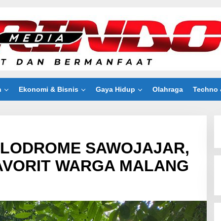
n
Ekonomi & Bisnis
Gaya Hidup
Olahraga
Techno 
ELODROME SAWOJAJAR,
FAVORIT WARGA MALANG