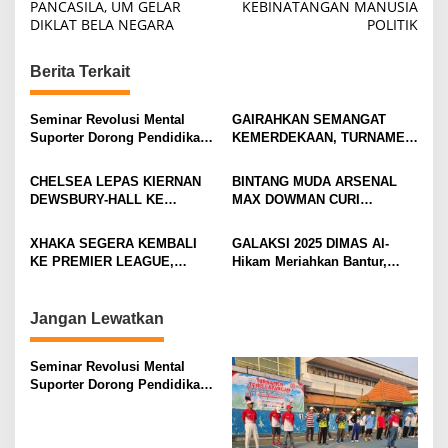
o
PANCASILA, UM GELAR
KEBINATANGAN MANUSIA
DIKLAT BELA NEGARA
POLITIK
s
t
Berita Terkait
n
a
Seminar Revolusi Mental
GAIRAHKAN SEMANGAT
v
Suporter Dorong Pendidikan
KEMERDEKAAN, TURNAMEN
dan Ekonomi
TENIS ANTAR KLUB SE-
i
MOJOKERTO RAYA RESMI
CHELSEA LEPAS KIERNAN
BINTANG MUDA ARSENAL
BERGULIR
g
DEWSBURY-HALL KE
MAX DOWMAN CURI
EVERTON, JALAN BARU
PERHATIAN DI TUR
a
SANG GELANDANG DIMULAI
PRAMUSIM ASIA
XHAKA SEGERA KEMBALI
GALAKSI 2025 DIMAS Al-
t
KE PREMIER LEAGUE,
Hikam Meriahkan Bantur,
i
GABUNG SUNDERLAND
Tunjukkan Bukti Nyata
Pengabdian Santri
o
Jangan Lewatkan
n
Seminar Revolusi Mental
Suporter Dorong Pendidikan
dan Ekonomi