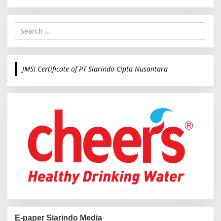
S
e
a
r
c
JMSI Certificate of PT Siarindo Cipta Nusantara
h
f
o
r
:
E-paper Siarindo Media