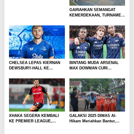
GAIRAHKAN SEMANGAT
KEMERDEKAAN, TURNAMEN
TENIS ANTAR KLUB SE-
MOJOKERTO RAYA RESMI
BERGULIR
CHELSEA LEPAS KIERNAN
BINTANG MUDA ARSENAL
DEWSBURY-HALL KE
MAX DOWMAN CURI
EVERTON, JALAN BARU
PERHATIAN DI TUR
SANG GELANDANG DIMULAI
PRAMUSIM ASIA
XHAKA SEGERA KEMBALI
GALAKSI 2025 DIMAS Al-
KE PREMIER LEAGUE,
Hikam Meriahkan Bantur,
GABUNG SUNDERLAND
Tunjukkan Bukti Nyata
Pengabdian Santri