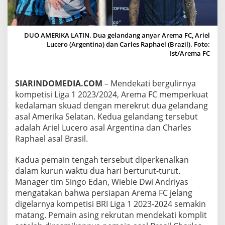
A
D
,
A
DUO AMERIKA LATIN. Dua gelandang anyar Arema FC, Ariel
R
Lucero (Argentina) dan Carles Raphael (Brazil). Foto:
E
Ist/Arema FC
M
A
F
SIARINDOMEDIA.COM
– Mendekati bergulirnya
C
kompetisi Liga 1 2023/2024, Arema FC memperkuat
R
E
kedalaman skuad dengan merekrut dua gelandang
S
asal Amerika Selatan. Kedua gelandang tersebut
M
adalah Ariel Lucero asal Argentina dan Charles
I
Raphael asal Brasil.
R
E
K
Kadua pemain tengah tersebut diperkenalkan
R
dalam kurun waktu dua hari berturut-turut.
U
Manager tim Singo Edan, Wiebie Dwi Andriyas
T
mengatakan bahwa persiapan Arema FC jelang
D
digelarnya kompetisi BRI Liga 1 2023-2024 semakin
U
A
matang. Pemain asing rekrutan mendekati komplit
G