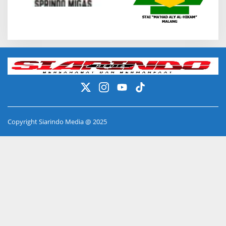
Copyright Siarindo Media @ 2025