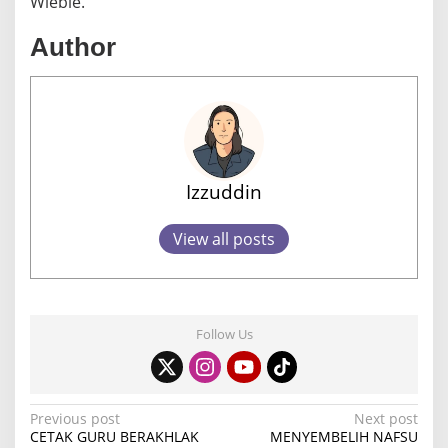
Wiebie.
Author
Izzuddin
View all posts
Follow Us
P
Previous post
Next post
CETAK GURU BERAKHLAK
MENYEMBELIH NAFSU