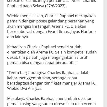
setelah diresmikannya pemain asal Brasil Charles
E
Raphael pada Selasa (27/6/2023).
L
A
Wiebie menjelaskan, Charles Raphael merupakan
N
D
pemain dengan posisi gelandang bertahan yang
A
akan mengisi lini tengah Arema FC. Dia akan
N
berkolaborasi dengan Evan Dimas, Jayus Hariono
G
dan lainnya.
A
S
A
Kehadiran Charles Raphael sendiri sudah
L
dinantikan oleh Arema FC. Selain kompetisi sudah
A
dekat, tim pelatih juga menginginkan seluruh
M
pemain bisa dengan cepat beradaptasi.
E
R
I
“Tentu bergabungnya Charles Raphael adalah
K
kabar menggembirakan, semoga cepat
A
beradaptasi dengan tim,” kata manajer Arema FC,
S
Wiebie Dwi Anriyas.
E
L
A
Masuknya Charles Raphael menambah deretan
T
pemain asing yang sudah diresmikan oleh Arema
A