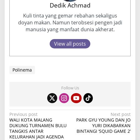
Dedik Achmad
Kuli tinta yang gemar rebahan sekaligus
doyan makan. Namun terobsesi pengen jadi
manusia yang manfaat dunia akherat.
View all posts
Polinema
Follow Us
P
Previous post
Next post
WALI KOTA MALANG
PARK GYU YOUNG DAN JO
o
DUKUNG TURNAMEN BULU
YURI DIKABARKAN
TANGKIS ANTAR
BINTANGI ‘SQUID GAME 2’
s
KELURAHAN JADI AGENDA