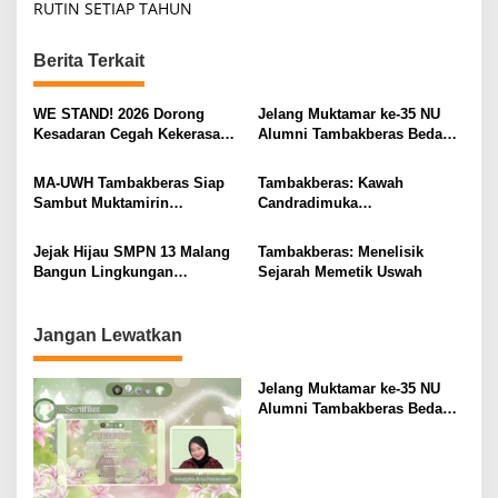
t
RUTIN SETIAP TAHUN
n
Berita Terkait
a
v
WE STAND! 2026 Dorong
Jelang Muktamar ke-35 NU
i
Kesadaran Cegah Kekerasan
Alumni Tambakberas Bedah
Seksual
Buku
g
MA-UWH Tambakberas Siap
Tambakberas: Kawah
a
Sambut Muktamirin
Candradimuka
t
Muktamar NU
Kepemimpinan Nahdlatul
Ulama
i
Jejak Hijau SMPN 13 Malang
Tambakberas: Menelisik
Bangun Lingkungan
Sejarah Memetik Uswah
o
Berkelanjutan
n
Jangan Lewatkan
Jelang Muktamar ke-35 NU
Alumni Tambakberas Bedah
Buku