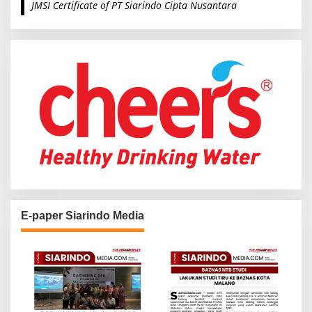
JMSI Certificate of PT Siarindo Cipta Nusantara
h
f
o
r
:
E-paper Siarindo Media