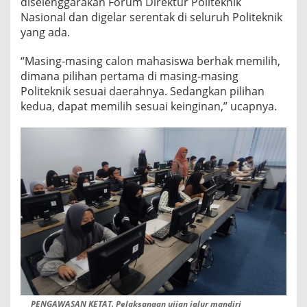
diselenggarakan Forum Direktur Politeknik
R
Nasional dan digelar serentak di seluruh Politeknik
D
yang ada.
“Masing-masing calon mahasiswa berhak memilih,
dimana pilihan pertama di masing-masing
Politeknik sesuai daerahnya. Sedangkan pilihan
kedua, dapat memilih sesuai keinginan,” ucapnya.
PENGAWASAN KETAT. Pelaksanaan ujian jalur mandiri