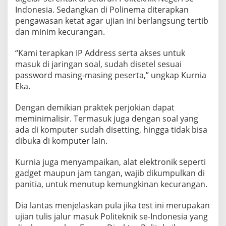
J
Indonesia. Sedangkan di Polinema diterapkan
A
pengawasan ketat agar ujian ini berlangsung tertib
L
dan minim kecurangan.
U
R
M
“Kami terapkan IP Address serta akses untuk
A
masuk di jaringan soal, sudah disetel sesuai
N
password masing-masing peserta,” ungkap Kurnia
D
Eka.
I
R
I
Dengan demikian praktek perjokian dapat
G
meminimalisir. Termasuk juga dengan soal yang
U
ada di komputer sudah disetting, hingga tidak bisa
N
dibuka di komputer lain.
A
K
A
Kurnia juga menyampaikan, alat elektronik seperti
N
gadget maupun jam tangan, wajib dikumpulkan di
P
panitia, untuk menutup kemungkinan kecurangan.
A
S
Dia lantas menjelaskan pula jika test ini merupakan
S
W
ujian tulis jalur masuk Politeknik se-Indonesia yang
O