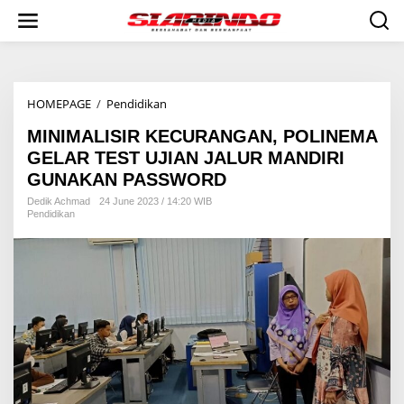
S
k
i
p
t
o
HOMEPAGE
/
Pendidikan
M
c
I
o
MINIMALISIR KECURANGAN, POLINEMA
N
n
I
t
GELAR TEST UJIAN JALUR MANDIRI
M
e
GUNAKAN PASSWORD
A
n
L
t
Dedik Achmad
24 June 2023 / 14:20 WIB
Pendidikan
I
S
I
R
K
E
C
U
R
A
N
G