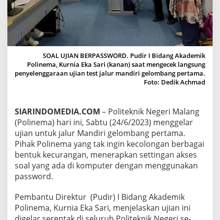
A
N
,
P
O
L
SOAL UJIAN BERPASSWORD. Pudir I Bidang Akademik
I
Polinema, Kurnia Eka Sari (kanan) saat mengecek langsung
N
penyelenggaraan ujian test jalur mandiri gelombang pertama.
E
Foto: Dedik Achmad
M
A
G
E
SIARINDOMEDIA.COM
– Politeknik Negeri Malang
L
(Polinema) hari ini, Sabtu (24/6/2023) menggelar
A
ujian untuk jalur Mandiri gelombang pertama.
R
Pihak Polinema yang tak ingin kecolongan berbagai
T
bentuk kecurangan, menerapkan settingan akses
E
S
soal yang ada di komputer dengan menggunakan
T
password.
U
J
Pembantu Direktur (Pudir) I Bidang Akademik
I
Polinema, Kurnia Eka Sari, menjelaskan ujian ini
A
N
digelar serentak di seluruh Politeknik Negeri se-