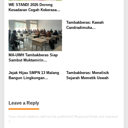
WE STAND! 2026 Dorong
Kesadaran Cegah Kekerasan
Seksual
Tambakberas: Kawah
Candradimuka
Kepemimpinan Nahdlatul
Ulama
MA-UWH Tambakberas Siap
Sambut Muktamirin
Muktamar NU
Jejak Hijau SMPN 13 Malang
Tambakberas: Menelisik
Bangun Lingkungan
Sejarah Memetik Uswah
Berkelanjutan
Leave a Reply
Your email address will not be published.
Required fields are marked
*