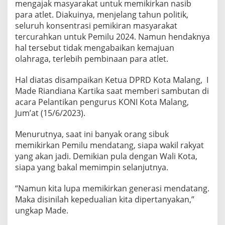
mengajak masyarakat untuk memikirkan nasib
P
para atlet. Diakuinya, menjelang tahun politik,
O
L
seluruh konsentrasi pemikiran masyarakat
I
tercurahkan untuk Pemilu 2024. Namun hendaknya
T
hal tersebut tidak mengabaikan kemajuan
I
olahraga, terlebih pembinaan para atlet.
K
,
K
Hal diatas disampaikan Ketua DPRD Kota Malang, I
E
Made Riandiana Kartika saat memberi sambutan di
T
acara Pelantikan pengurus KONI Kota Malang,
U
Jum’at (15/6/2023).
A
D
P
Menurutnya, saat ini banyak orang sibuk
R
memikirkan Pemilu mendatang, siapa wakil rakyat
D
yang akan jadi. Demikian pula dengan Wali Kota,
K
siapa yang bakal memimpin selanjutnya.
O
T
A
“Namun kita lupa memikirkan generasi mendatang.
M
Maka disinilah kepedualian kita dipertanyakan,”
A
ungkap Made.
L
A