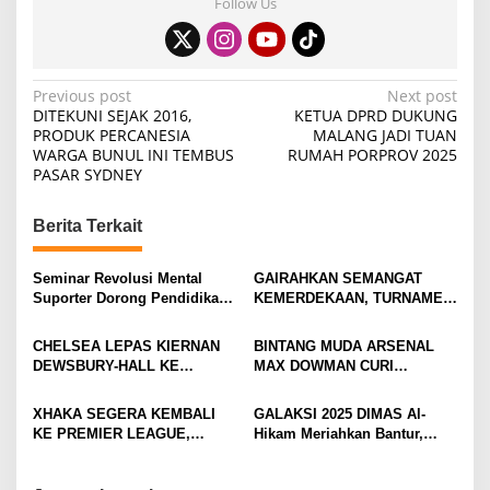
Follow Us
P
Previous post
Next post
DITEKUNI SEJAK 2016,
KETUA DPRD DUKUNG
o
PRODUK PERCANESIA
MALANG JADI TUAN
WARGA BUNUL INI TEMBUS
RUMAH PORPROV 2025
s
PASAR SYDNEY
t
n
Berita Terkait
a
v
Seminar Revolusi Mental
GAIRAHKAN SEMANGAT
Suporter Dorong Pendidikan
KEMERDEKAAN, TURNAMEN
i
dan Ekonomi
TENIS ANTAR KLUB SE-
MOJOKERTO RAYA RESMI
g
CHELSEA LEPAS KIERNAN
BINTANG MUDA ARSENAL
BERGULIR
DEWSBURY-HALL KE
MAX DOWMAN CURI
a
EVERTON, JALAN BARU
PERHATIAN DI TUR
t
SANG GELANDANG DIMULAI
PRAMUSIM ASIA
XHAKA SEGERA KEMBALI
GALAKSI 2025 DIMAS Al-
i
KE PREMIER LEAGUE,
Hikam Meriahkan Bantur,
GABUNG SUNDERLAND
Tunjukkan Bukti Nyata
o
Pengabdian Santri