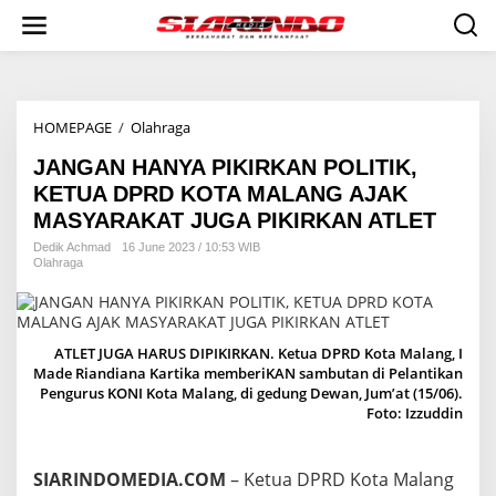
S
k
i
p
t
o
HOMEPAGE
/
Olahraga
J
c
A
o
JANGAN HANYA PIKIRKAN POLITIK,
N
n
G
t
KETUA DPRD KOTA MALANG AJAK
A
e
MASYARAKAT JUGA PIKIRKAN ATLET
N
n
H
t
Dedik Achmad
16 June 2023 / 10:53 WIB
Olahraga
A
N
Y
A
P
ATLET JUGA HARUS DIPIKIRKAN. Ketua DPRD Kota Malang, I
I
Made Riandiana Kartika memberiKAN sambutan di Pelantikan
K
Pengurus KONI Kota Malang, di gedung Dewan, Jum’at (15/06).
I
Foto: Izzuddin
R
K
A
SIARINDOMEDIA.COM
– Ketua DPRD Kota Malang
N