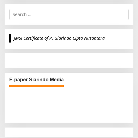
S
e
a
r
c
JMSI Certificate of PT Siarindo Cipta Nusantara
h
f
o
r
:
E-paper Siarindo Media