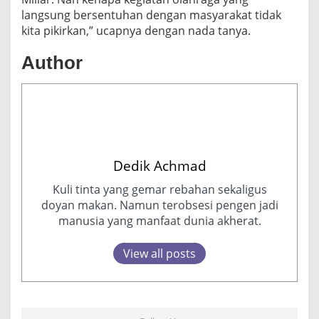
K
langsung bersentuhan dengan masyarakat tidak
A
kita pikirkan,” ucapnya dengan nada tanya.
N
A
Author
T
L
E
T
Dedik Achmad
Kuli tinta yang gemar rebahan sekaligus
doyan makan. Namun terobsesi pengen jadi
manusia yang manfaat dunia akherat.
View all posts