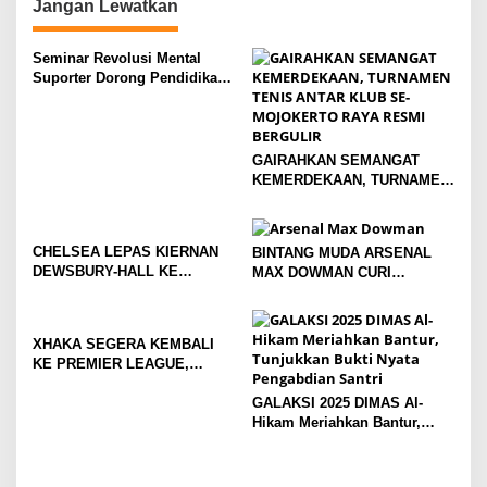
n
Jangan Lewatkan
Seminar Revolusi Mental
Suporter Dorong Pendidikan
dan Ekonomi
GAIRAHKAN SEMANGAT
KEMERDEKAAN, TURNAMEN
TENIS ANTAR KLUB SE-
MOJOKERTO RAYA RESMI
BERGULIR
CHELSEA LEPAS KIERNAN
BINTANG MUDA ARSENAL
DEWSBURY-HALL KE
MAX DOWMAN CURI
EVERTON, JALAN BARU
PERHATIAN DI TUR
SANG GELANDANG DIMULAI
PRAMUSIM ASIA
XHAKA SEGERA KEMBALI
KE PREMIER LEAGUE,
GABUNG SUNDERLAND
GALAKSI 2025 DIMAS Al-
Hikam Meriahkan Bantur,
Tunjukkan Bukti Nyata
Pengabdian Santri