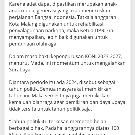
Karena atlet dapat dipastikan merupakan anak-
N
G
anak muda, generasi yang akan meneruskan
A
perjalanan Bangsa Indonesia. Tatkala anggaran
J
Kota Malang digunakan untuk rehabilitasi
A
penyalagunaan narkoba, maka Ketua DPRD ini
K
M
menyampaikan, lebih baik digunakan untuk
A
pembinaan olahraga.
S
Y
Dalam masa bakti kepengurusan KONI 2023-2027,
A
menurut Made, ini momentum untuk mengalahkan
R
A
Surabaya.
K
A
Diantara periode itu ada 2024, disebut sebagai
T
tahun politik. Semua masyarakat memikirkan
J
tahun ini. Maka semestinya juga memikirkan
U
G
kemajuan olahraga agar pemikiran dan daya upaya
A
tidak tersita untuk tahun politik saja.
P
I
“Tahun politik itu terkesan memecah belah
K
berbagai pihak. Padahal anggarannya diatas 100
I
R
Miliar. Nah kenapa kegiatan olahraga yang