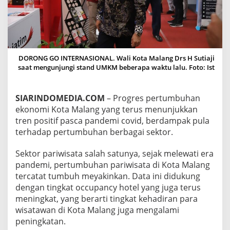
P
E
R
L
U
A
DORONG GO INTERNASIONAL. Wali Kota Malang Drs H Sutiaji
S
saat mengunjungi stand UMKM beberapa waktu lalu. Foto: Ist
P
E
M
A
SIARINDOMEDIA.COM
– Progres pertumbuhan
S
ekonomi Kota Malang yang terus menunjukkan
A
tren positif pasca pandemi covid, berdampak pula
R
terhadap pertumbuhan berbagai sektor.
A
N
U
Sektor pariwisata salah satunya, sejak melewati era
M
pandemi, pertumbuhan pariwisata di Kota Malang
K
tercatat tumbuh meyakinkan. Data ini didukung
M
dengan tingkat occupancy hotel yang juga terus
H
meningkat, yang berarti tingkat kehadiran para
I
N
wisatawan di Kota Malang juga mengalami
G
peningkatan.
G