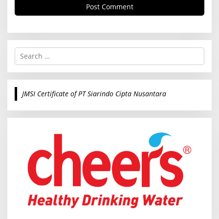
S
e
a
r
c
JMSI Certificate of PT Siarindo Cipta Nusantara
h
f
o
r
: