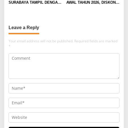
SURABAYA TAMPIL DENGAN
AWAL TAHUN 2026, DISKON
WAJAH BARU, SIAP LAYANI
TAMBAH DAYA HINGGA 50
PELANGGAN DI JATIM
PERSEN
DENGAN FASILITAS
PREMIUM
Leave a Reply
Your email address will not be published.
Required fields are marked
*