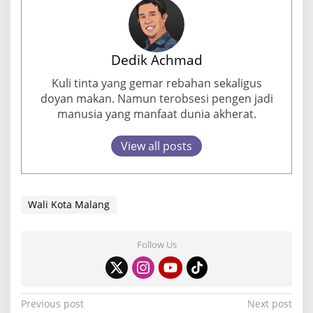
Dedik Achmad
Kuli tinta yang gemar rebahan sekaligus
doyan makan. Namun terobsesi pengen jadi
manusia yang manfaat dunia akherat.
View all posts
Wali Kota Malang
Follow Us
P
Previous post
Next post