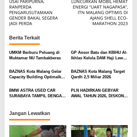
USAI PARIPURNA,
LUNCURKAN MOBIL HEMAT
o
RANPERDA
ENERGI “UART NAGAPASA”,
PENGARUSUTAMAAN
ITN MALANG OPTIMIS DI
s
GENDER BAKAL SEGERA
AJANG SHELL ECO-
t
JADI PERDA
MARATHON 2023
n
Berita Terkait
a
v
UMKM Berburu Peluang di
GP Ansor Batu dan KBIHU Al-
i
Muktamar NU Tambakberas
Ikhlas Kelola DAM Haji Lewat
Sobat Farm’s
g
BAZNAS Kota Malang Gelar
BAZNAS Kota Malang Target
a
Capacity Building Optimalkan
Qardh 2,5 Miliar 2026
t
Z-Qardh
i
BMW ASTRA USED CAR
PLN HADIRKAN GEBYAR
SURABAYA TAMPIL DENGAN
AWAL TAHUN 2026, DISKON
o
WAJAH BARU, SIAP LAYANI
TAMBAH DAYA HINGGA 50
n
PELANGGAN DI JATIM
PERSEN
DENGAN FASILITAS
Jangan Lewatkan
PREMIUM