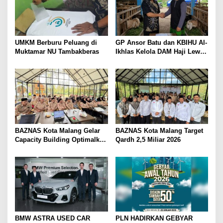
UMKM Berburu Peluang di
GP Ansor Batu dan KBIHU Al-
Muktamar NU Tambakberas
Ikhlas Kelola DAM Haji Lewat
Sobat Farm’s
BAZNAS Kota Malang Gelar
BAZNAS Kota Malang Target
Capacity Building Optimalkan
Qardh 2,5 Miliar 2026
Z-Qardh
BMW ASTRA USED CAR
PLN HADIRKAN GEBYAR