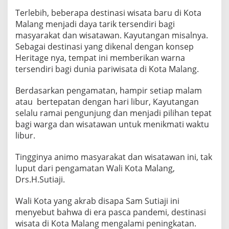
A
Terlebih, beberapa destinasi wisata baru di Kota
G
Malang menjadi daya tarik tersendiri bagi
O
I
masyarakat dan wisatawan. Kayutangan misalnya.
N
Sebagai destinasi yang dikenal dengan konsep
T
Heritage nya, tempat ini memberikan warna
E
tersendiri bagi dunia pariwisata di Kota Malang.
R
N
A
Berdasarkan pengamatan, hampir setiap malam
S
atau bertepatan dengan hari libur, Kayutangan
I
selalu ramai pengunjung dan menjadi pilihan tepat
O
bagi warga dan wisatawan untuk menikmati waktu
N
A
libur.
L
Tingginya animo masyarakat dan wisatawan ini, tak
luput dari pengamatan Wali Kota Malang,
Drs.H.Sutiaji.
Wali Kota yang akrab disapa Sam Sutiaji ini
menyebut bahwa di era pasca pandemi, destinasi
wisata di Kota Malang mengalami peningkatan.