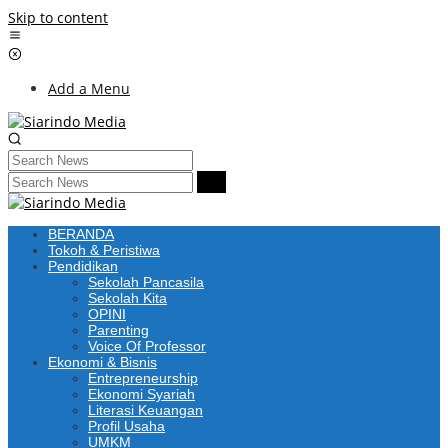
Skip to content
Add a Menu
BERANDA
Tokoh & Peristiwa
Pendidikan
Sekolah Pancasila
Sekolah Kita
OPINI
Parenting
Voice Of Professor
Ekonomi & Bisnis
Entrepreneurship
Ekonomi Syariah
Literasi Keuangan
Profil Usaha
UMKM