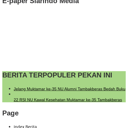
E-paper Siarindo Media
BERITA TERPOPULER PEKAN INI
Jelang Muktamar ke-35 NU Alumni Tambakberas Bedah Buku
22 RSI NU Kawal Kesehatan Muktamar ke-35 Tambakberas
Page
Index Berita