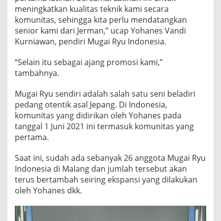
I
meningkatkan kualitas teknik kami secara
G
komunitas, sehingga kita perlu mendatangkan
E
senior kami dari Jerman,” ucap Yohanes Vandi
D
Kurniawan, pendiri Mugai Ryu Indonesia.
U
N
G
“Selain itu sebagai ajang promosi kami,”
M
tambahnya.
C
C
Mugai Ryu sendiri adalah salah satu seni beladiri
pedang otentik asal Jepang. Di Indonesia,
komunitas yang didirikan oleh Yohanes pada
tanggal 1 Juni 2021 ini termasuk komunitas yang
pertama.
Saat ini, sudah ada sebanyak 26 anggota Mugai Ryu
Indonesia di Malang dan jumlah tersebut akan
terus bertambah seiring ekspansi yang dilakukan
oleh Yohanes dkk.