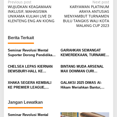
P
Previous post
Next post
WUJUDKAN KEAGAMAAN
KARYAWAN PLATINUM
o
INKLUSIF, MAHASISWA
ARAYA ANTUSIAS
UNIKAMA KULIAH LIVE DI
MENYAMBUT TURNAMEN
s
KLENTENG ENG AN KIONG
BULU TANGKIS WALI KOTA
t
MALANG CUP 2023
n
Berita Terkait
a
v
Seminar Revolusi Mental
GAIRAHKAN SEMANGAT
i
Suporter Dorong Pendidikan
KEMERDEKAAN, TURNAMEN
dan Ekonomi
TENIS ANTAR KLUB SE-
g
MOJOKERTO RAYA RESMI
CHELSEA LEPAS KIERNAN
BINTANG MUDA ARSENAL
a
BERGULIR
DEWSBURY-HALL KE
MAX DOWMAN CURI
t
EVERTON, JALAN BARU
PERHATIAN DI TUR
SANG GELANDANG DIMULAI
PRAMUSIM ASIA
i
XHAKA SEGERA KEMBALI
GALAKSI 2025 DIMAS Al-
KE PREMIER LEAGUE,
Hikam Meriahkan Bantur,
o
GABUNG SUNDERLAND
Tunjukkan Bukti Nyata
n
Pengabdian Santri
Jangan Lewatkan
Seminar Revolusi Mental