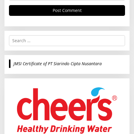
S
e
a
r
c
JMSI Certificate of PT Siarindo Cipta Nusantara
h
f
o
r
: