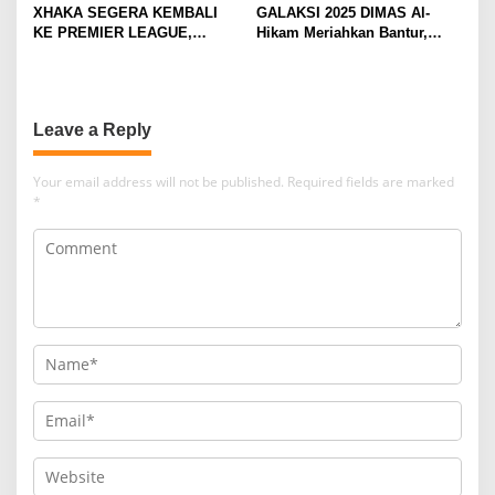
XHAKA SEGERA KEMBALI
GALAKSI 2025 DIMAS Al-
KE PREMIER LEAGUE,
Hikam Meriahkan Bantur,
GABUNG SUNDERLAND
Tunjukkan Bukti Nyata
Pengabdian Santri
Leave a Reply
Your email address will not be published.
Required fields are marked
*