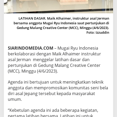
L
A
R
L
LATIHAN DASAR. Maik Alhaimer, instruktur asal Jerman
A
bersama anggota Mugai Ryu Indonesia saat pertunjukan di
T
Gedung Malang Creative Center (MCC), Minggu (4/6/2023).
I
Foto: Izzuddin
H
A
N
SIARINDOMEDIA.COM
– Mugai Ryu Indonesia
D
berkolaborasi dengan Maik Alhaimer instruktur
A
N
asal Jerman menggelar latihan dasar dan
P
pertunjukan di Gedung Malang Creative Center
E
(MCC), Minggu (4/6/2023).
R
T
Agenda ini bertujuan untuk meningkatkan teknik
U
N
anggota dan mempromosikan komunitas seni bela
J
diri asal Jepang tersebut kepada masyarakat
U
umum.
K
A
“Kebetulan agenda ini ada beberapa kegiatan,
N
D
pertama latihan bersama. Latihan ini untuk