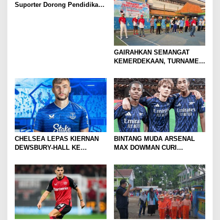
Suporter Dorong Pendidikan
dan Ekonomi
GAIRAHKAN SEMANGAT
KEMERDEKAAN, TURNAMEN
TENIS ANTAR KLUB SE-
MOJOKERTO RAYA RESMI
BERGULIR
CHELSEA LEPAS KIERNAN
BINTANG MUDA ARSENAL
DEWSBURY-HALL KE
MAX DOWMAN CURI
EVERTON, JALAN BARU
PERHATIAN DI TUR
SANG GELANDANG DIMULAI
PRAMUSIM ASIA