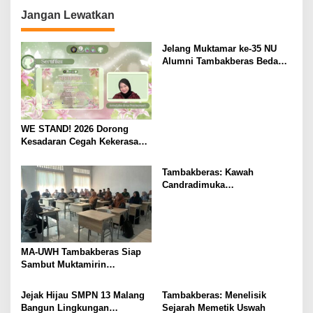
n
Jangan Lewatkan
Jelang Muktamar ke-35 NU
Alumni Tambakberas Bedah
Buku
WE STAND! 2026 Dorong
Kesadaran Cegah Kekerasan
Seksual
Tambakberas: Kawah
Candradimuka
Kepemimpinan Nahdlatul
Ulama
MA-UWH Tambakberas Siap
Sambut Muktamirin
Muktamar NU
Jejak Hijau SMPN 13 Malang
Tambakberas: Menelisik
Bangun Lingkungan
Sejarah Memetik Uswah