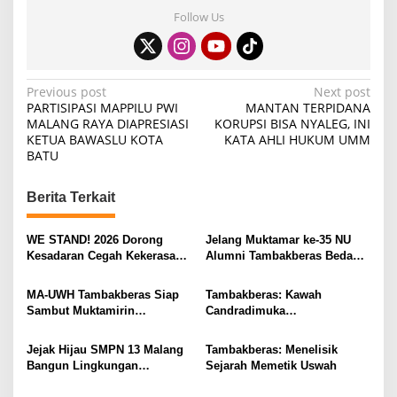
Follow Us
P
Previous post
Next post
PARTISIPASI MAPPILU PWI
MANTAN TERPIDANA
o
MALANG RAYA DIAPRESIASI
KORUPSI BISA NYALEG, INI
KETUA BAWASLU KOTA
KATA AHLI HUKUM UMM
s
BATU
t
n
Berita Terkait
a
v
WE STAND! 2026 Dorong
Jelang Muktamar ke-35 NU
Kesadaran Cegah Kekerasan
Alumni Tambakberas Bedah
i
Seksual
Buku
g
MA-UWH Tambakberas Siap
Tambakberas: Kawah
Sambut Muktamirin
Candradimuka
a
Muktamar NU
Kepemimpinan Nahdlatul
t
Ulama
Jejak Hijau SMPN 13 Malang
Tambakberas: Menelisik
i
Bangun Lingkungan
Sejarah Memetik Uswah
Berkelanjutan
o