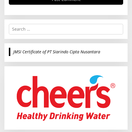
S
e
a
r
c
JMSI Certificate of PT Siarindo Cipta Nusantara
h
f
o
r
: