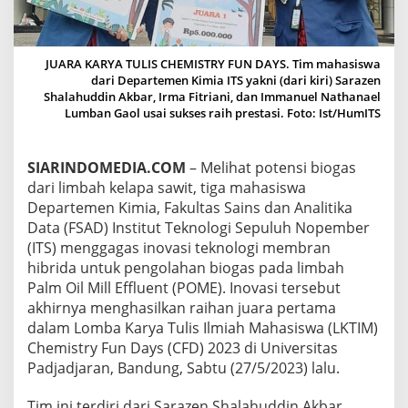
K
N
O
L
JUARA KARYA TULIS CHEMISTRY FUN DAYS. Tim mahasiswa
O
dari Departemen Kimia ITS yakni (dari kiri) Sarazen
G
Shalahuddin Akbar, Irma Fitriani, dan Immanuel Nathanael
I
Lumban Gaol usai sukses raih prestasi. Foto: Ist/HumITS
M
E
M
SIARINDOMEDIA.COM
– Melihat potensi biogas
B
dari limbah kelapa sawit, tiga mahasiswa
R
A
Departemen Kimia, Fakultas Sains dan Analitika
N
Data (FSAD) Institut Teknologi Sepuluh Nopember
U
(ITS) menggagas inovasi teknologi membran
N
hibrida untuk pengolahan biogas pada limbah
T
Palm Oil Mill Effluent (POME). Inovasi tersebut
U
K
akhirnya menghasilkan raihan juara pertama
P
dalam Lomba Karya Tulis Ilmiah Mahasiswa (LKTIM)
E
Chemistry Fun Days (CFD) 2023 di Universitas
N
Padjadjaran, Bandung, Sabtu (27/5/2023) lalu.
G
O
L
Tim ini terdiri dari Sarazen Shalahuddin Akbar,