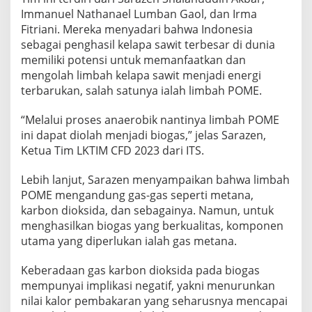
A
Immanuel Nathanael Lumban Gaol, dan Irma
H
Fitriani. Mereka menyadari bahwa Indonesia
A
sebagai penghasil kelapa sawit terbesar di dunia
N
B
memiliki potensi untuk memanfaatkan dan
I
mengolah limbah kelapa sawit menjadi energi
O
terbarukan, salah satunya ialah limbah POME.
G
A
“Melalui proses anaerobik nantinya limbah POME
S
L
ini dapat diolah menjadi biogas,” jelas Sarazen,
I
Ketua Tim LKTIM CFD 2023 dari ITS.
M
B
Lebih lanjut, Sarazen menyampaikan bahwa limbah
A
POME mengandung gas-gas seperti metana,
H
P
karbon dioksida, dan sebagainya. Namun, untuk
O
menghasilkan biogas yang berkualitas, komponen
M
utama yang diperlukan ialah gas metana.
E
Keberadaan gas karbon dioksida pada biogas
mempunyai implikasi negatif, yakni menurunkan
nilai kalor pembakaran yang seharusnya mencapai