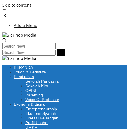
Skip to content
Add a Menu
BERANDA
Tokoh & Peristiwa
Pendidikan
Sekolah Pancasila
Sekolah Kita
OPINI
Parenting
Voice Of Professor
Ekonomi & Bisnis
Entrepreneurship
Ekonomi Syariah
Literasi Keuangan
Profil Usaha
UMKM