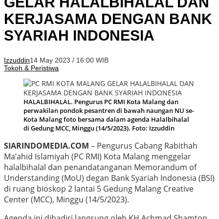
GELAR HALALBIHALAL DAN
KERJASAMA DENGAN BANK
SYARIAH INDONESIA
Izzuddin
14 May 2023 / 16:00 WIB
Tokoh & Peristiwa
HALALBIHALAL. Pengurus PC RMI Kota Malang dan
perwakilan pondok pesantren di bawah naungan NU se-
Kota Malang foto bersama dalam agenda Halalbihalal
di Gedung MCC, Minggu (14/5/2023). Foto: Izzuddin
SIARINDOMEDIA.COM
– Pengurus Cabang Rabithah
Ma’ahid Islamiyah (PC RMI) Kota Malang menggelar
halalbihalal dan penandatanganan Memorandum of
Understanding (MoU) degan Bank Syariah Indonesia (BSI)
di ruang bioskop 2 lantai 5 Gedung Malang Creative
Center (MCC), Minggu (14/5/2023).
Agenda ini dihadiri langsung oleh KH Achmad Shamton