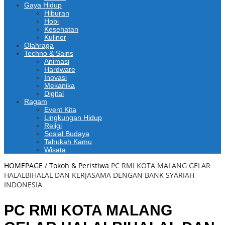
Gaya Hidup
Hiburan
Hobi
Kesehatan
Kuliner
Olahraga
Techno & Sains
Animasi
Hardware
Inovasi
Mekanika
Digital
Ragam
Event Kita
Lingkungan Hidup
Religi
Sosial Budaya
Tahukah Kamu
Wisata
HOMEPAGE
/
Tokoh & Peristiwa
PC RMI KOTA MALANG GELAR
HALALBIHALAL DAN KERJASAMA DENGAN BANK SYARIAH
INDONESIA
PC RMI KOTA MALANG