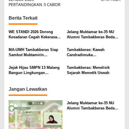
s
PERTANDINGKAN 3 CABOR
t
n
Berita Terkait
a
v
WE STAND! 2026 Dorong
Jelang Muktamar ke-35 NU
Kesadaran Cegah Kekerasan
Alumni Tambakberas Bedah
i
Seksual
Buku
g
MA-UWH Tambakberas Siap
Tambakberas: Kawah
Sambut Muktamirin
Candradimuka
a
Muktamar NU
Kepemimpinan Nahdlatul
t
Ulama
Jejak Hijau SMPN 13 Malang
Tambakberas: Menelisik
i
Bangun Lingkungan
Sejarah Memetik Uswah
Berkelanjutan
o
n
Jangan Lewatkan
Jelang Muktamar ke-35 NU
Alumni Tambakberas Bedah
Buku