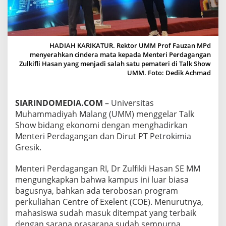
I
,
U
M
M
HADIAH KARIKATUR. Rektor UMM Prof Fauzan MPd
H
menyerahkan cindera mata kepada Menteri Perdagangan
A
Zulkifli Hasan yang menjadi salah satu pemateri di Talk Show
D
UMM. Foto: Dedik Achmad
I
R
K
SIARINDOMEDIA.COM
– Universitas
A
Muhammadiyah Malang (UMM) menggelar Talk
N
M
Show bidang ekonomi dengan menghadirkan
E
Menteri Perdagangan dan Dirut PT Petrokimia
N
Gresik.
T
E
Menteri Perdagangan RI, Dr Zulfikli Hasan SE MM
R
I
mengungkapkan bahwa kampus ini luar biasa
P
bagusnya, bahkan ada terobosan program
E
perkuliahan Centre of Exelent (COE). Menurutnya,
R
mahasiswa sudah masuk ditempat yang terbaik
D
A
dengan sarana prasarana sudah sempurna.