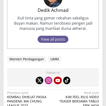
Dedik Achmad
Kuli tinta yang gemar rebahan sekaligus
doyan makan. Namun terobsesi pengen jadi
manusia yang manfaat dunia akherat.
View all posts
Menteri Perdagangan
UMM
Follow Us
P
Previous post
Next post
KEMBALI DIHELAT PASKA
KIM FEEL RILIS VIDEO
o
PANDEMI, MA CHUNG
TEASER BERSAMA TABLO
LEAGUE 2023
EPIK HIGH