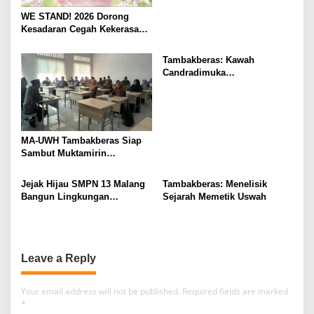
WE STAND! 2026 Dorong
Kesadaran Cegah Kekerasan
Seksual
Tambakberas: Kawah
Candradimuka
Kepemimpinan Nahdlatul
Ulama
MA-UWH Tambakberas Siap
Sambut Muktamirin
Muktamar NU
Jejak Hijau SMPN 13 Malang
Tambakberas: Menelisik
Bangun Lingkungan
Sejarah Memetik Uswah
Berkelanjutan
Leave a Reply
Your email address will not be published.
Required fields are marked
*