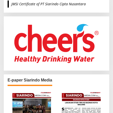
c
JMSI Certificate of PT Siarindo Cipta Nusantara
h
f
o
r
:
E-paper Siarindo Media