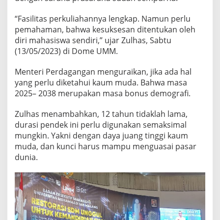
G
A
“Fasilitas perkuliahannya lengkap. Namun perlu
N
pemahaman, bahwa kesuksesan ditentukan oleh
G
diri mahasiswa sendiri,” ujar Zulhas, Sabtu
A
N
(13/05/2023) di Dome UMM.
Menteri Perdagangan menguraikan, jika ada hal
yang perlu diketahui kaum muda. Bahwa masa
2025– 2038 merupakan masa bonus demografi.
Zulhas menambahkan, 12 tahun tidaklah lama,
durasi pendek ini perlu digunakan semaksimal
mungkin. Yakni dengan daya juang tinggi kaum
muda, dan kunci harus mampu menguasai pasar
dunia.