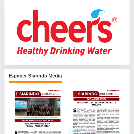
r
:
E-paper Siarindo Media