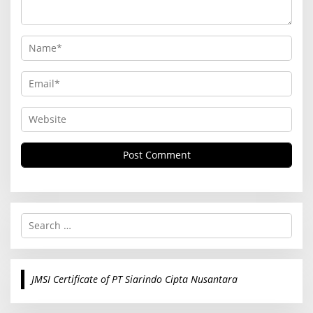
S
e
a
r
c
JMSI Certificate of PT Siarindo Cipta Nusantara
h
f
o