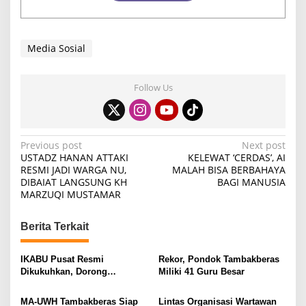
Media Sosial
Follow Us
P
Previous post
Next post
USTADZ HANAN ATTAKI
KELEWAT ‘CERDAS’, AI
o
RESMI JADI WARGA NU,
MALAH BISA BERBAHAYA
DIBAIAT LANGSUNG KH
BAGI MANUSIA
s
MARZUQI MUSTAMAR
t
n
Berita Terkait
a
v
IKABU Pusat Resmi
Rekor, Pondok Tambakberas
Dikukuhkan, Dorong
Miliki 41 Guru Besar
i
Kemandirian Ekonomi
Alumni
g
MA-UWH Tambakberas Siap
Lintas Organisasi Wartawan