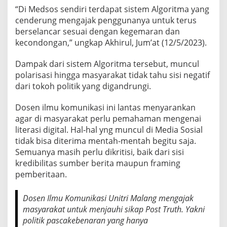
I
“Di Medsos sendiri terdapat sistem Algoritma yang
K
cenderung mengajak penggunanya untuk terus
A
berselancar sesuai dengan kegemaran dan
P
kecondongan,” ungkap Akhirul, Jum’at (12/5/2023).
P
O
S
Dampak dari sistem Algoritma tersebut, muncul
T
polarisasi hingga masyarakat tidak tahu sisi negatif
T
dari tokoh politik yang digandrungi.
R
U
T
Dosen ilmu komunikasi ini lantas menyarankan
H
agar di masyarakat perlu pemahaman mengenai
literasi digital. Hal-hal yng muncul di Media Sosial
tidak bisa diterima mentah-mentah begitu saja.
Semuanya masih perlu dikritisi, baik dari sisi
kredibilitas sumber berita maupun framing
pemberitaan.
Dosen Ilmu Komunikasi Unitri Malang mengajak
masyarakat untuk menjauhi sikap Post Truth. Yakni
politik pascakebenaran yang hanya