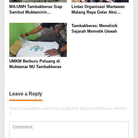
MA-UWH Tambakberas Siap
Lintas Organisasi Wartawan
Sambut Muktamirin
Malang Raya Gelar Aksi
Muktamar NU
Protes “Kami Bukan Londo
Ireng”
Tambakberas: Menelisik
Sejarah Memetik Uswah
UMKM Berburu Peluang di
Muktamar NU Tambakberas
Leave a Reply
Your email address will not be published.
Required fields are marked
*