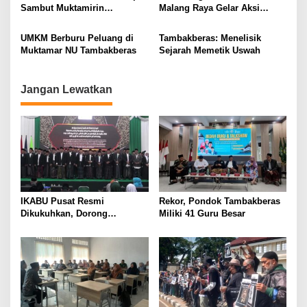
Sambut Muktamirin
Malang Raya Gelar Aksi
a
Muktamar NU
Protes “Kami Bukan Londo
t
Ireng”
UMKM Berburu Peluang di
Tambakberas: Menelisik
i
Muktamar NU Tambakberas
Sejarah Memetik Uswah
o
n
Jangan Lewatkan
IKABU Pusat Resmi
Rekor, Pondok Tambakberas
Dikukuhkan, Dorong
Miliki 41 Guru Besar
Kemandirian Ekonomi
Alumni