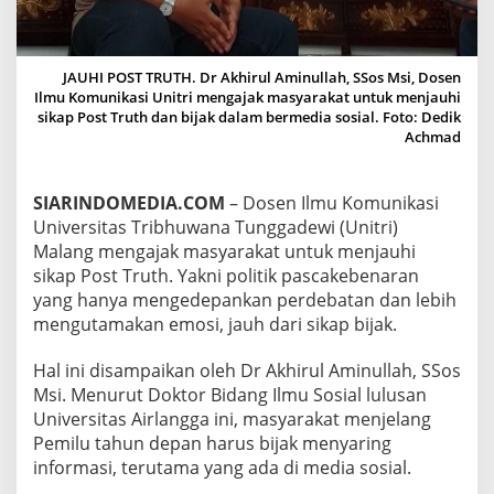
N
I
T
R
JAUHI POST TRUTH. Dr Akhirul Aminullah, SSos Msi, Dosen
I
Ilmu Komunikasi Unitri mengajak masyarakat untuk menjauhi
A
sikap Post Truth dan bijak dalam bermedia sosial. Foto: Dedik
J
Achmad
A
K
M
SIARINDOMEDIA.COM
– Dosen Ilmu Komunikasi
A
Universitas Tribhuwana Tunggadewi (Unitri)
S
Y
Malang mengajak masyarakat untuk menjauhi
A
sikap Post Truth. Yakni politik pascakebenaran
R
yang hanya mengedepankan perdebatan dan lebih
A
mengutamakan emosi, jauh dari sikap bijak.
K
A
T
Hal ini disampaikan oleh Dr Akhirul Aminullah, SSos
J
Msi. Menurut Doktor Bidang Ilmu Sosial lulusan
A
Universitas Airlangga ini, masyarakat menjelang
U
Pemilu tahun depan harus bijak menyaring
H
informasi, terutama yang ada di media sosial.
I
S