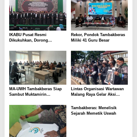
IKABU Pusat Resmi
Rekor, Pondok Tambakberas
Dikukuhkan, Dorong
Miliki 41 Guru Besar
Kemandirian Ekonomi
Alumni
MA-UWH Tambakberas Siap
Lintas Organisasi Wartawan
Sambut Muktamirin
Malang Raya Gelar Aksi
Muktamar NU
Protes “Kami Bukan Londo
Ireng”
Tambakberas: Menelisik
Sejarah Memetik Uswah