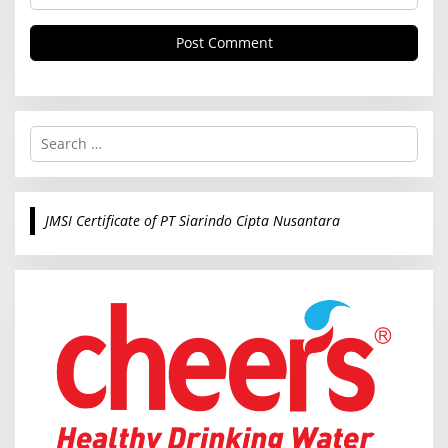
S
e
a
r
c
JMSI Certificate of PT Siarindo Cipta Nusantara
h
f
o
r
: