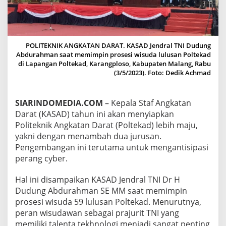
D
A
N
T
I
POLITEKNIK ANGKATAN DARAT. KASAD Jendral TNI Dudung
S
Abdurahman saat memimpin prosesi wisuda lulusan Poltekad
I
di Lapangan Poltekad, Karangploso, Kabupaten Malang, Rabu
P
(3/5/2023). Foto: Dedik Achmad
A
S
I
SIARINDOMEDIA.COM
– Kepala Staf Angkatan
P
Darat (KASAD) tahun ini akan menyiapkan
E
R
Politeknik Angkatan Darat (Poltekad) lebih maju,
A
yakni dengan menambah dua jurusan.
N
Pengembangan ini terutama untuk mengantisipasi
G
perang cyber.
C
Y
B
Hal ini disampaikan KASAD Jendral TNI Dr H
E
Dudung Abdurahman SE MM saat memimpin
R
prosesi wisuda 59 lulusan Poltekad. Menurutnya,
peran wisudawan sebagai prajurit TNI yang
memiliki talenta tekhnologi menjadi sangat penting