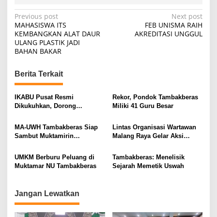
P
Previous post
Next post
MAHASISWA ITS
FEB UNISMA RAIH
o
KEMBANGKAN ALAT DAUR
AKREDITASI UNGGUL
ULANG PLASTIK JADI
s
BAHAN BAKAR
t
n
Berita Terkait
a
v
IKABU Pusat Resmi
Rekor, Pondok Tambakberas
Dikukuhkan, Dorong
Miliki 41 Guru Besar
i
Kemandirian Ekonomi
Alumni
g
MA-UWH Tambakberas Siap
Lintas Organisasi Wartawan
Sambut Muktamirin
Malang Raya Gelar Aksi
a
Muktamar NU
Protes “Kami Bukan Londo
t
Ireng”
UMKM Berburu Peluang di
Tambakberas: Menelisik
i
Muktamar NU Tambakberas
Sejarah Memetik Uswah
o
n
Jangan Lewatkan