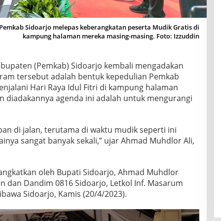
emkab Sidoarjo melepas keberangkatan peserta Mudik Gratis di
kampung halaman mereka masing-masing. Foto: Izzuddin
bupaten (Pemkab) Sidoarjo kembali mengadakan
gram tersebut adalah bentuk kepedulian Pemkab
njalani Hari Raya Idul Fitri di kampung halaman
uan diadakannya agenda ini adalah untuk mengurangi
n di jalan, terutama di waktu mudik seperti ini
nya sangat banyak sekali,” ujar Ahmad Muhdlor Ali,
rangkatkan oleh Bupati Sidoarjo, Ahmad Muhdlor
 dan Dandim 0816 Sidoarjo, Letkol Inf. Masarum
bawa Sidoarjo, Kamis (20/4/2023).