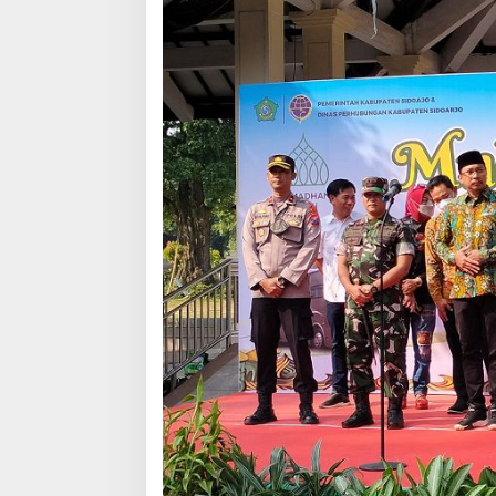
U
D
I
K
G
R
A
T
I
S
2
0
2
3