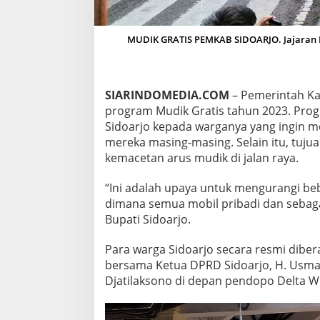
A
R
J
MUDIK GRATIS PEMKAB SIDOARJO. Jajaran P
O
K
E
M
SIARINDOMEDIA.COM
– Pemerintah Ka
B
program Mudik Gratis tahun 2023. Pro
A
L
Sidoarjo kepada warganya yang ingin me
I
mereka masing-masing. Selain itu, tuj
A
kemacetan arus mudik di jalan raya.
D
A
“Ini adalah upaya untuk mengurangi beba
K
A
dimana semua mobil pribadi dan sebagai
N
Bupati Sidoarjo.
P
R
Para warga Sidoarjo secara resmi dibe
O
bersama Ketua DPRD Sidoarjo, H. Usman
G
R
Djatilaksono di depan pendopo Delta Wi
A
M
M