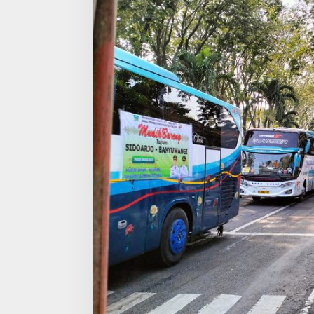
C
E
T
A
N
A
R
U
S
M
U
D
I
K
,
P
E
M
K
A
B
S
I
D
O