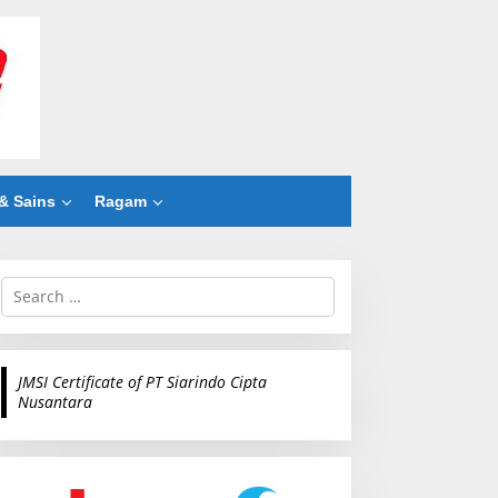
& Sains
Ragam
S
e
a
r
c
JMSI Certificate of PT Siarindo Cipta
h
Nusantara
f
o
r
: