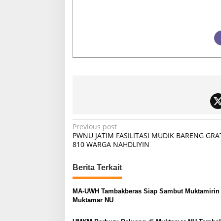
P
Previous post
PWNU JATIM FASILITASI MUDIK BARENG GRA
o
810 WARGA NAHDLIYIN
s
t
Berita Terkait
n
MA-UWH Tambakberas Siap Sambut Muktamirin
a
Muktamar NU
v