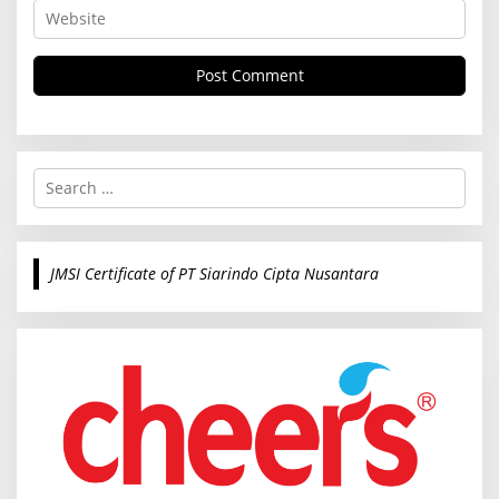
S
e
a
r
c
JMSI Certificate of PT Siarindo Cipta Nusantara
h
f
o
r
: