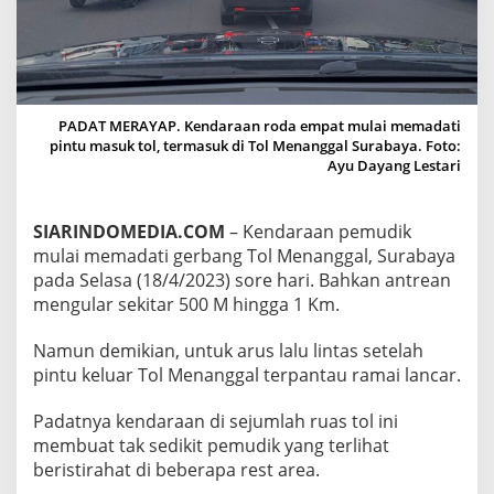
S
U
R
A
B
A
PADAT MERAYAP. Kendaraan roda empat mulai memadati
Y
pintu masuk tol, termasuk di Tol Menanggal Surabaya. Foto:
A
Ayu Dayang Lestari
M
U
L
A
SIARINDOMEDIA.COM
– Kendaraan pemudik
I
mulai memadati gerbang Tol Menanggal, Surabaya
D
pada Selasa (18/4/2023) sore hari. Bahkan antrean
I
mengular sekitar 500 M hingga 1 Km.
P
A
D
Namun demikian, untuk arus lalu lintas setelah
A
pintu keluar Tol Menanggal terpantau ramai lancar.
T
I
Padatnya kendaraan di sejumlah ruas tol ini
K
membuat tak sedikit pemudik yang terlihat
E
N
beristirahat di beberapa rest area.
D