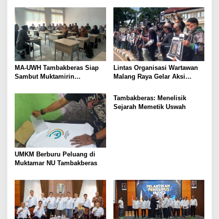
MA-UWH Tambakberas Siap
Lintas Organisasi Wartawan
Sambut Muktamirin
Malang Raya Gelar Aksi
Muktamar NU
Protes “Kami Bukan Londo
Ireng”
Tambakberas: Menelisik
Sejarah Memetik Uswah
UMKM Berburu Peluang di
Muktamar NU Tambakberas