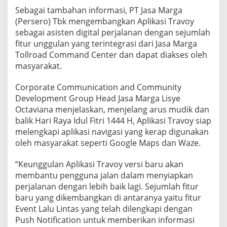
A
Sebagai tambahan informasi, PT Jasa Marga
R
(Persero) Tbk mengembangkan Aplikasi Travoy
A
sebagai asisten digital perjalanan dengan sejumlah
A
N
fitur unggulan yang terintegrasi dari Jasa Marga
P
Tollroad Command Center dan dapat diakses oleh
E
masyarakat.
M
U
Corporate Communication and Community
D
I
Development Group Head Jasa Marga Lisye
K
Octaviana menjelaskan, menjelang arus mudik dan
balik Hari Raya Idul Fitri 1444 H, Aplikasi Travoy siap
melengkapi aplikasi navigasi yang kerap digunakan
oleh masyarakat seperti Google Maps dan Waze.
“Keunggulan Aplikasi Travoy versi baru akan
membantu pengguna jalan dalam menyiapkan
perjalanan dengan lebih baik lagi. Sejumlah fitur
baru yang dikembangkan di antaranya yaitu fitur
Event Lalu Lintas yang telah dilengkapi dengan
Push Notification untuk memberikan informasi