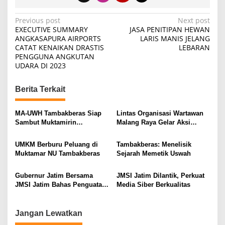
P
Previous post
Next post
EXECUTIVE SUMMARY
JASA PENITIPAN HEWAN
o
ANGKASAPURA AIRPORTS
LARIS MANIS JELANG
CATAT KENAIKAN DRASTIS
LEBARAN
s
PENGGUNA ANGKUTAN
t
UDARA DI 2023
n
Berita Terkait
a
v
MA-UWH Tambakberas Siap
Lintas Organisasi Wartawan
i
Sambut Muktamirin
Malang Raya Gelar Aksi
Muktamar NU
Protes “Kami Bukan Londo
g
Ireng”
UMKM Berburu Peluang di
Tambakberas: Menelisik
a
Muktamar NU Tambakberas
Sejarah Memetik Uswah
t
i
Gubernur Jatim Bersama
JMSI Jatim Dilantik, Perkuat
JMSI Jatim Bahas Penguatan
Media Siber Berkualitas
o
Media Berkualitas
n
Jangan Lewatkan