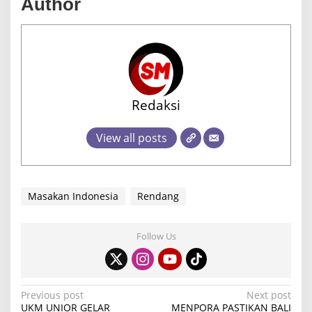
Author
Redaksi
View all posts
Masakan Indonesia
Rendang
Follow Us
P
Previous post
Next post
UKM UNIOR GELAR
MENPORA PASTIKAN BALI