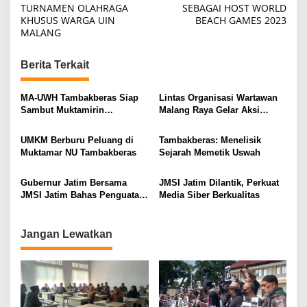
o
TURNAMEN OLAHRAGA
SEBAGAI HOST WORLD
KHUSUS WARGA UIN
BEACH GAMES 2023
s
MALANG
t
n
Berita Terkait
a
v
MA-UWH Tambakberas Siap
Lintas Organisasi Wartawan
Sambut Muktamirin
Malang Raya Gelar Aksi
i
Muktamar NU
Protes “Kami Bukan Londo
Ireng”
g
UMKM Berburu Peluang di
Tambakberas: Menelisik
Muktamar NU Tambakberas
Sejarah Memetik Uswah
a
t
Gubernur Jatim Bersama
JMSI Jatim Dilantik, Perkuat
i
JMSI Jatim Bahas Penguatan
Media Siber Berkualitas
Media Berkualitas
o
n
Jangan Lewatkan