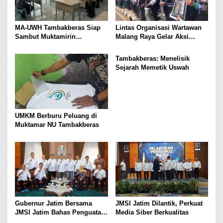
MA-UWH Tambakberas Siap
Lintas Organisasi Wartawan
Sambut Muktamirin
Malang Raya Gelar Aksi
Muktamar NU
Protes “Kami Bukan Londo
Ireng”
Tambakberas: Menelisik
Sejarah Memetik Uswah
UMKM Berburu Peluang di
Muktamar NU Tambakberas
Gubernur Jatim Bersama
JMSI Jatim Dilantik, Perkuat
JMSI Jatim Bahas Penguatan
Media Siber Berkualitas
Media Berkualitas