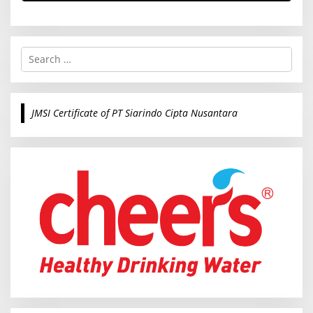
S
e
a
r
c
JMSI Certificate of PT Siarindo Cipta Nusantara
h
f
o
r
: