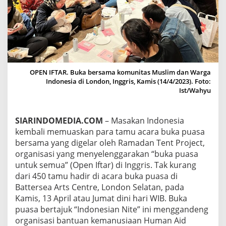
A
N
P
E
S
E
R
T
OPEN IFTAR. Buka bersama komunitas Muslim dan Warga
A
Indonesia di London, Inggris, Kamis (14/4/2023). Foto:
B
Ist/Wahyu
U
K
A
SIARINDOMEDIA.COM
– Masakan Indonesia
P
kembali memuaskan para tamu acara buka puasa
U
A
bersama yang digelar oleh Ramadan Tent Project,
S
organisasi yang menyelenggarakan “buka puasa
A
untuk semua” (Open Iftar) di Inggris. Tak kurang
O
dari 450 tamu hadir di acara buka puasa di
P
Battersea Arts Centre, London Selatan, pada
E
N
Kamis, 13 April atau Jumat dini hari WIB. Buka
I
puasa bertajuk “Indonesian Nite” ini menggandeng
F
organisasi bantuan kemanusiaan Human Aid
T