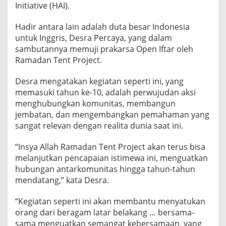
Initiative (HAI).
A
R
D
Hadir antara lain adalah duta besar Indonesia
I
untuk Inggris, Desra Percaya, yang dalam
L
sambutannya memuji prakarsa Open Iftar oleh
O
Ramadan Tent Project.
N
D
O
Desra mengatakan kegiatan seperti ini, yang
N
memasuki tahun ke-10, adalah perwujudan aksi
menghubungkan komunitas, membangun
jembatan, dan mengembangkan pemahaman yang
sangat relevan dengan realita dunia saat ini.
“Insya Allah Ramadan Tent Project akan terus bisa
melanjutkan pencapaian istimewa ini, menguatkan
hubungan antarkomunitas hingga tahun-tahun
mendatang,” kata Desra.
“Kegiatan seperti ini akan membantu menyatukan
orang dari beragam latar belakang … bersama-
sama menguatkan semangat kebersamaan, yang