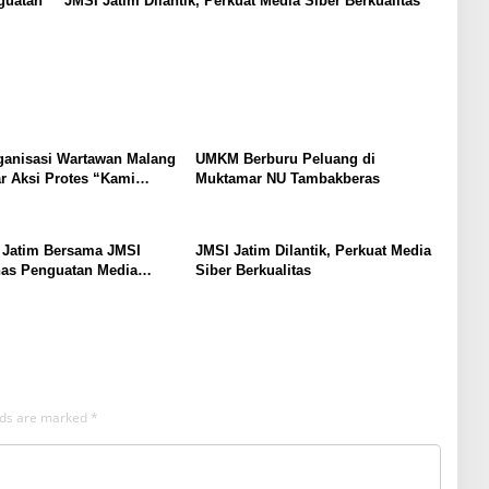
guatan
JMSI Jatim Dilantik, Perkuat Media Siber Berkualitas
ganisasi Wartawan Malang
UMKM Berburu Peluang di
r Aksi Protes “Kami
Muktamar NU Tambakberas
ndo Ireng”
 Jatim Bersama JMSI
JMSI Jatim Dilantik, Perkuat Media
has Penguatan Media
Siber Berkualitas
as
elds are marked
*