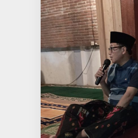
T
A
M
A
L
A
N
G
,
W
A
L
I
K
O
T
A
S
U
T
I
A
J
I
D