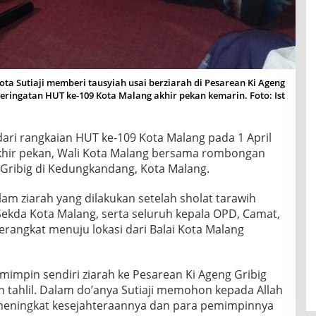
a Sutiaji memberi tausyiah usai berziarah di Pesarean Ki Ageng
eringatan HUT ke-109 Kota Malang akhir pekan kemarin. Foto: Ist
dari rangkaian HUT ke-109 Kota Malang pada 1 April
hir pekan, Wali Kota Malang bersama rombongan
 Gribig di Kedungkandang, Kota Malang.
lam ziarah yang dilakukan setelah sholat tarawih
Sekda Kota Malang, serta seluruh kepala OPD, Camat,
angkat menuju lokasi dari Balai Kota Malang
mimpin sendiri ziarah ke Pesarean Ki Ageng Gribig
 tahlil. Dalam do’anya Sutiaji memohon kepada Allah
meningkat kesejahteraannya dan para pemimpinnya