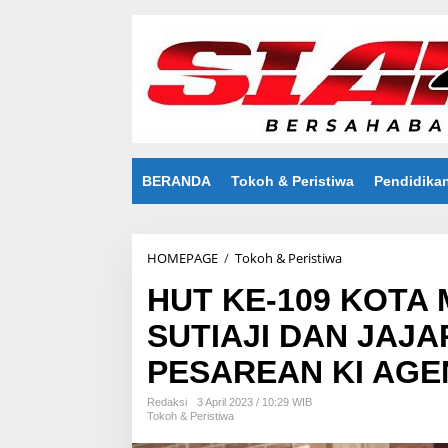
S
k
i
p
t
o
c
o
n
t
BERANDA
Tokoh & Peristiwa
Pendidika
e
n
t
HOMEPAGE
/
Tokoh & Peristiwa
H
U
HUT KE-109 KOTA
T
K
SUTIAJI DAN JAJA
E
-
PESAREAN KI AGE
1
0
9
Redaksi
3 April 2023 / 10:29 WIB
Tokoh & Peristiwa
K
O