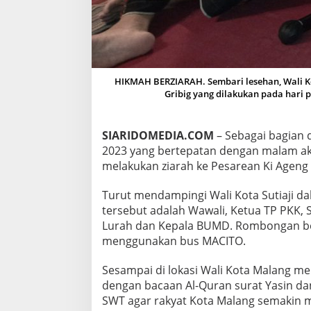
A
N
J
A
J
A
HIKMAH BERZIARAH. Sembari lesehan, Wali Kot
R
Gribig yang dilakukan pada hari p
A
N
Z
I
SIARIDOMEDIA.COM
– Sebagai bagian 
A
2023 yang bertepatan dengan malam ak
R
melakukan ziarah ke Pesarean Ki Ageng
A
H
Turut mendampingi Wali Kota Sutiaji da
K
E
tersebut adalah Wawali, Ketua TP PKK, 
P
Lurah dan Kepala BUMD. Rombongan ber
E
menggunakan bus MACITO.
S
A
Sesampai di lokasi Wali Kota Malang me
R
E
dengan bacaan Al-Quran surat Yasin dan
A
SWT agar rakyat Kota Malang semakin 
N