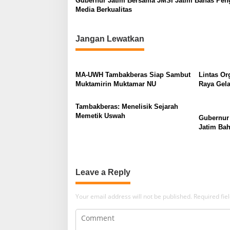
a
Gubernur Jatim Bersama JMSI Jatim Bahas Pen
Media Berkualitas
t
i
Jangan Lewatkan
o
n
MA-UWH Tambakberas Siap Sambut
Lintas Or
Muktamirin Muktamar NU
Raya Gela
Bukan Lo
Tambakberas: Menelisik Sejarah
Memetik Uswah
Gubernur
Jatim Ba
Berkualit
Leave a Reply
Your email address will not be published.
Required fi