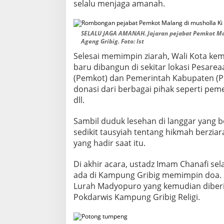
selalu menjaga amanah.
K
I
A
G
SELALU JAGA AMANAH. Jajaran pejabat Pemkot Mal
Ageng Gribig. Foto: Ist
E
N
Selesai memimpin ziarah, Wali Kota ke
G
baru dibangun di sekitar lokasi Pesare
G
(Pemkot) dan Pemerintah Kabupaten (P
R
I
donasi dari berbagai pihak seperti pem
B
dll.
I
G
Sambil duduk lesehan di langgar yang 
sedikit tausyiah tentang hikmah berzi
yang hadir saat itu.
Di akhir acara, ustadz Imam Chanafi s
ada di Kampung Gribig memimpin doa. 
Lurah Madyopuro yang kemudian diberi
Pokdarwis Kampung Gribig Religi.