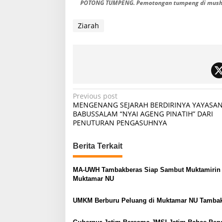
POTONG TUMPENG. Pemotongan tumpeng di musholla
Ziarah
P
Previous post
MENGENANG SEJARAH BERDIRINYA YAYASA
o
BABUSSALAM “NYAI AGENG PINATIH” DARI
PENUTURAN PENGASUHNYA
s
t
Berita Terkait
n
a
MA-UWH Tambakberas Siap Sambut Muktamirin
v
Muktamar NU
i
UMKM Berburu Peluang di Muktamar NU Tamba
g