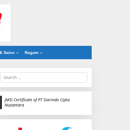
& Sains
Ragam
S
e
a
r
c
JMSI Certificate of PT Siarindo Cipta
h
Nusantara
f
o
r
: