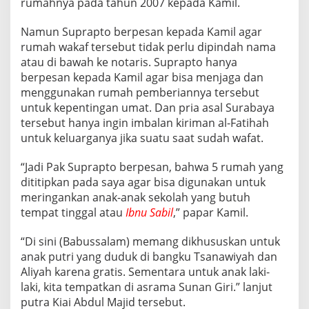
rumahnya pada tahun 2007 kepada Kamil.
N
Y
Namun Suprapto berpesan kepada Kamil agar
A
I
rumah wakaf tersebut tidak perlu dipindah nama
A
atau di bawah ke notaris. Suprapto hanya
G
berpesan kepada Kamil agar bisa menjaga dan
E
menggunakan rumah pemberiannya tersebut
N
untuk kepentingan umat. Dan pria asal Surabaya
G
P
tersebut hanya ingin imbalan kiriman al-Fatihah
I
untuk keluarganya jika suatu saat sudah wafat.
N
A
“Jadi Pak Suprapto berpesan, bahwa 5 rumah yang
T
dititipkan pada saya agar bisa digunakan untuk
I
H
meringankan anak-anak sekolah yang butuh
”
tempat tinggal atau
Ibnu Sabil
,” papar Kamil.
D
A
“Di sini (Babussalam) memang dikhususkan untuk
R
anak putri yang duduk di bangku Tsanawiyah dan
I
P
Aliyah karena gratis. Sementara untuk anak laki-
E
laki, kita tempatkan di asrama Sunan Giri.” lanjut
N
putra Kiai Abdul Majid tersebut.
U