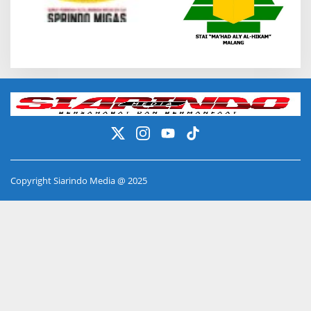
Copyright Siarindo Media @ 2025