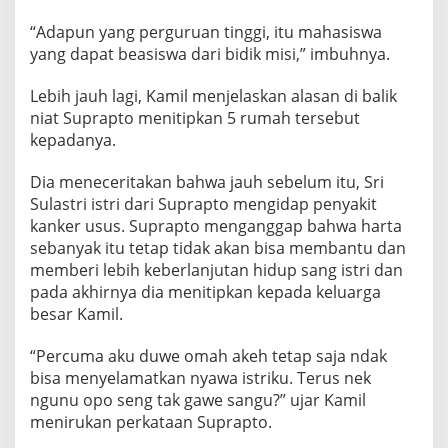
T
“Adapun yang perguruan tinggi, itu mahasiswa
U
R
yang dapat beasiswa dari bidik misi,” imbuhnya.
A
N
Lebih jauh lagi, Kamil menjelaskan alasan di balik
P
niat Suprapto menitipkan 5 rumah tersebut
E
kepadanya.
N
G
A
Dia meneceritakan bahwa jauh sebelum itu, Sri
S
Sulastri istri dari Suprapto mengidap penyakit
U
kanker usus. Suprapto menganggap bahwa harta
H
sebanyak itu tetap tidak akan bisa membantu dan
N
Y
memberi lebih keberlanjutan hidup sang istri dan
A
pada akhirnya dia menitipkan kepada keluarga
besar Kamil.
“Percuma aku duwe omah akeh tetap saja ndak
bisa menyelamatkan nyawa istriku. Terus nek
ngunu opo seng tak gawe sangu?” ujar Kamil
menirukan perkataan Suprapto.