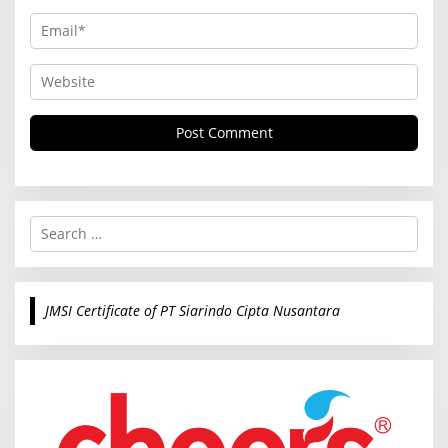
S
e
a
r
c
JMSI Certificate of PT Siarindo Cipta Nusantara
h
f
o
r
: