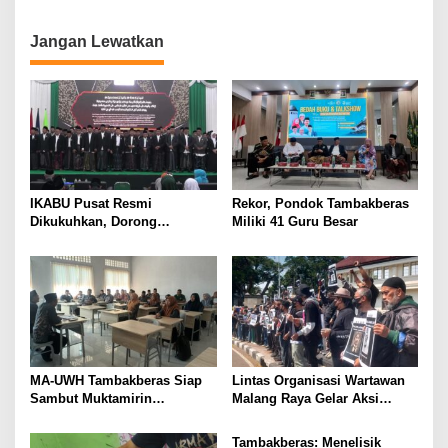
n
Jangan Lewatkan
IKABU Pusat Resmi
Rekor, Pondok Tambakberas
Dikukuhkan, Dorong
Miliki 41 Guru Besar
Kemandirian Ekonomi
Alumni
MA-UWH Tambakberas Siap
Lintas Organisasi Wartawan
Sambut Muktamirin
Malang Raya Gelar Aksi
Muktamar NU
Protes “Kami Bukan Londo
Ireng”
Tambakberas: Menelisik