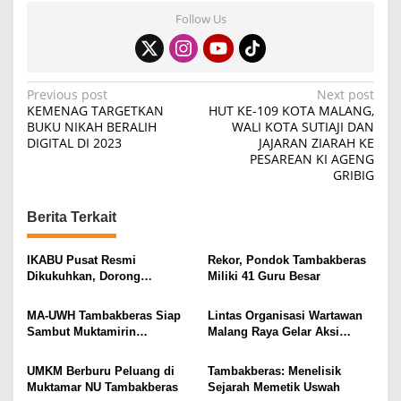
Follow Us
P
Previous post
Next post
KEMENAG TARGETKAN
HUT KE-109 KOTA MALANG,
o
BUKU NIKAH BERALIH
WALI KOTA SUTIAJI DAN
DIGITAL DI 2023
JAJARAN ZIARAH KE
s
PESAREAN KI AGENG
t
GRIBIG
n
Berita Terkait
a
v
IKABU Pusat Resmi
Rekor, Pondok Tambakberas
i
Dikukuhkan, Dorong
Miliki 41 Guru Besar
Kemandirian Ekonomi
g
Alumni
MA-UWH Tambakberas Siap
Lintas Organisasi Wartawan
a
Sambut Muktamirin
Malang Raya Gelar Aksi
t
Muktamar NU
Protes “Kami Bukan Londo
Ireng”
i
UMKM Berburu Peluang di
Tambakberas: Menelisik
Muktamar NU Tambakberas
Sejarah Memetik Uswah
o