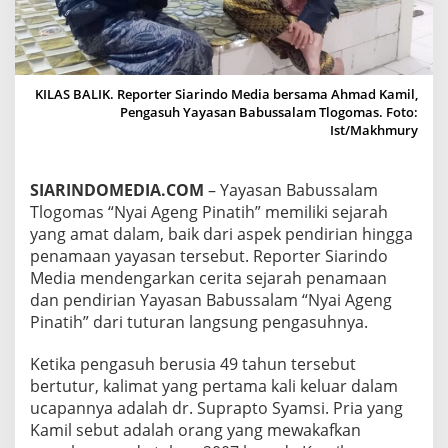
D
I
R
I
N
KILAS BALIK. Reporter Siarindo Media bersama Ahmad Kamil,
Y
Pengasuh Yayasan Babussalam Tlogomas. Foto:
A
Ist/Makhmury
Y
A
Y
SIARINDOMEDIA.COM
– Yayasan Babussalam
A
S
Tlogomas “Nyai Ageng Pinatih” memiliki sejarah
A
yang amat dalam, baik dari aspek pendirian hingga
N
penamaan yayasan tersebut. Reporter Siarindo
B
Media mendengarkan cerita sejarah penamaan
A
B
dan pendirian Yayasan Babussalam “Nyai Ageng
U
Pinatih” dari tuturan langsung pengasuhnya.
S
S
Ketika pengasuh berusia 49 tahun tersebut
A
bertutur, kalimat yang pertama kali keluar dalam
L
A
ucapannya adalah dr. Suprapto Syamsi. Pria yang
M
Kamil sebut adalah orang yang mewakafkan
“