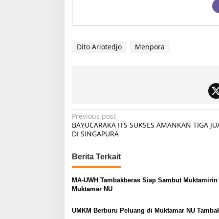
Dito Ariotedjo
Menpora
P
Previous post
BAYUCARAKA ITS SUKSES AMANKAN TIGA JU
o
DI SINGAPURA
s
t
Berita Terkait
n
MA-UWH Tambakberas Siap Sambut Muktamirin
a
Muktamar NU
v
UMKM Berburu Peluang di Muktamar NU Tamba
i