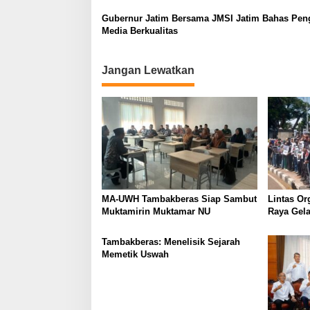
g
Gubernur Jatim Bersama JMSI Jatim Bahas Pen
a
Media Berkualitas
t
i
Jangan Lewatkan
o
n
MA-UWH Tambakberas Siap Sambut
Lintas Or
Muktamirin Muktamar NU
Raya Gela
Bukan Lo
Tambakberas: Menelisik Sejarah
Memetik Uswah