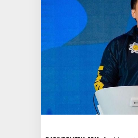
N
U
D
I
N
A
M
A
L
I
,
D
I
T
O
A
R
I
O
T
E
D
J
O
M