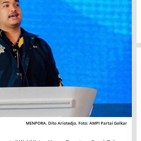
MENPORA. Dito Ariotedjo. Foto: AMPI Partai Golkar