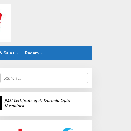
& Sains
Ragam
S
e
a
r
c
JMSI Certificate of PT Siarindo Cipta
h
Nusantara
f
o
r
: