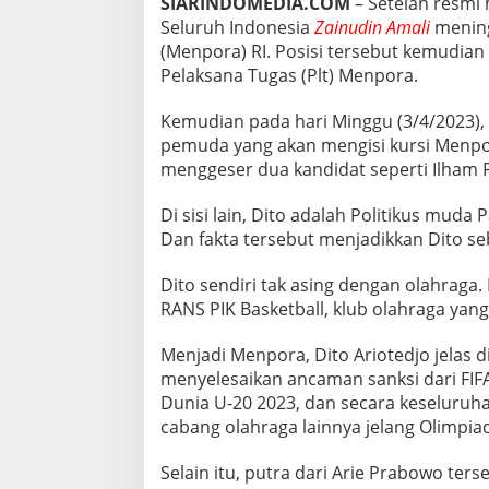
SIARINDOMEDIA.COM
– Setelah resmi
E
Seluruh Indonesia
Zainudin Amali
mening
N
(Menpora) RI. Posisi tersebut kemudian
P
O
Pelaksana Tugas (Plt) Menpora.
R
A
Kemudian pada hari Minggu (3/4/2023), 
B
pemuda yang akan mengisi kursi Menpo
A
menggeser dua kandidat seperti Ilham
R
U
Di sisi lain, Dito adalah Politikus muda
Dan fakta tersebut menjadikkan Dito s
Dito sendiri tak asing dengan olahrag
RANS PIK Basketball, klub olahraga yang 
Menjadi Menpora, Dito Ariotedjo jelas 
menyelesaikan ancaman sanksi dari FIFA
Dunia U-20 2023, dan secara keseluruh
cabang olahraga lainnya jelang Olimpia
Selain itu, putra dari Arie Prabowo te