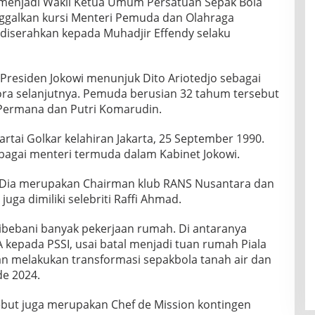
 menjadi Wakil Ketua Umum Persatuan Sepak Bola
galkan kursi Menteri Pemuda dan Olahraga
 diserahkan kepada Muhadjir Effendy selaku
Presiden Jokowi menunjuk Dito Ariotedjo sebagai
ra selanjutnya. Pemuda berusian 32 tahum tersebut
 Permana dan Putri Komarudin.
 Partai Golkar kelahiran Jakarta, 25 September 1990.
ebagai menteri termuda dalam Kabinet Jokowi.
a. Dia merupakan Chairman klub RANS Nusantara dan
juga dimiliki selebriti Raffi Ahmad.
dibebani banyak pekerjaan rumah. Di antaranya
 kepada PSSI, usai batal menjadi tuan rumah Piala
an melakukan transformasi sepakbola tanah air dan
de 2024.
rsebut juga merupakan Chef de Mission kontingen