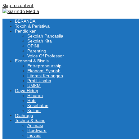
Skip to content
BERANDA
Tokoh & Peristiwa
Pendidikan
Sekolah Pancasila
Sekolah Kita
OPINI
Parenting
Voice Of Professor
Ekonomi & Bisnis
Entrepreneurship
Ekonomi Syariah
Literasi Keuangan
Profil Usaha
UMKM
Gaya Hidup
Hiburan
Hobi
Kesehatan
Kuliner
Olahraga
Techno & Sains
Animasi
Hardware
Inovasi