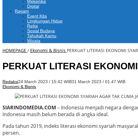
Mekanika
Digital
Ragam
Event Kita
Lingkungan Hidup
Religi
Sosial Budaya
Tahukah Kamu
Wisata
HOMEPAGE
/
Ekonomi & Bisnis
PERKUAT LITERASI EKONOMI SYAR
PERKUAT LITERASI EKONOMI
Redaksi
24 March 2023 / 15:42 WIB
31 March 2023 / 01:47 WIB
Ekonomi & Bisnis
SIARINDOMEDIA.COM
– Indonesia menjadi negara dengan
Indonesia masih belum berada di angka ideal.
Pada tahun 2019, indeks literasi ekonomi syariah masyara
persen.