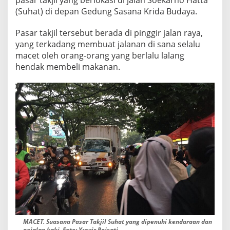
A
(Suhat) di depan Gedung Sasana Krida Budaya.
N
G
Pasar takjil tersebut berada di pinggir jalan raya,
R
A
yang terkadang membuat jalanan di sana selalu
M
macet oleh orang-orang yang berlalu lalang
A
hendak membeli makanan.
I
D
I
K
U
N
J
U
N
G
I
W
A
R
G
A
Y
MACET. Suasana Pasar Takjil Suhat yang dipenuhi kendaraan dan
A
pejalan kaki. Foto: Yusrir Roisati