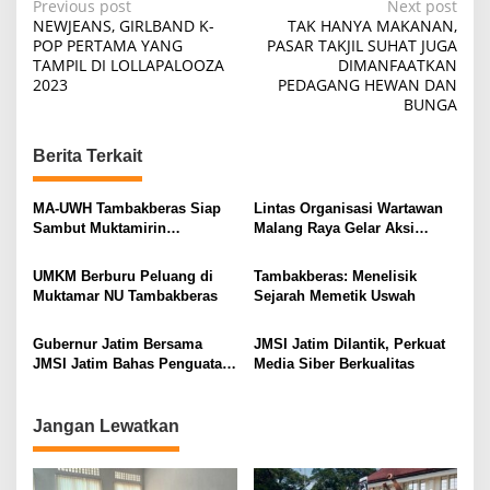
P
Previous post
Next post
NEWJEANS, GIRLBAND K-
TAK HANYA MAKANAN,
o
POP PERTAMA YANG
PASAR TAKJIL SUHAT JUGA
TAMPIL DI LOLLAPALOOZA
DIMANFAATKAN
s
2023
PEDAGANG HEWAN DAN
t
BUNGA
n
Berita Terkait
a
v
MA-UWH Tambakberas Siap
Lintas Organisasi Wartawan
i
Sambut Muktamirin
Malang Raya Gelar Aksi
Muktamar NU
Protes “Kami Bukan Londo
g
Ireng”
UMKM Berburu Peluang di
Tambakberas: Menelisik
a
Muktamar NU Tambakberas
Sejarah Memetik Uswah
t
i
Gubernur Jatim Bersama
JMSI Jatim Dilantik, Perkuat
JMSI Jatim Bahas Penguatan
Media Siber Berkualitas
o
Media Berkualitas
n
Jangan Lewatkan