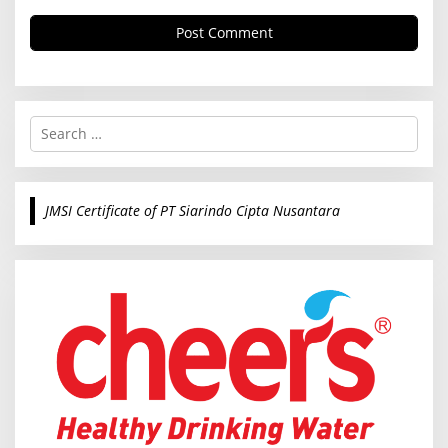
S
e
a
r
c
JMSI Certificate of PT Siarindo Cipta Nusantara
h
f
o
r
: