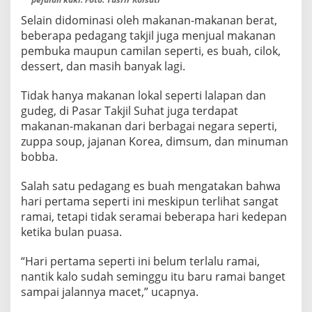
N
Selain didominasi oleh makanan-makanan berat,
G
I
beberapa pedagang takjil juga menjual makanan
N
pembuka maupun camilan seperti, es buah, cilok,
G
dessert, dan masih banyak lagi.
I
N
Tidak hanya makanan lokal seperti lalapan dan
N
G
gudeg, di Pasar Takjil Suhat juga terdapat
A
makanan-makanan dari berbagai negara seperti,
B
zuppa soup, jajanan Korea, dimsum, dan minuman
U
bobba.
B
U
R
Salah satu pedagang es buah mengatakan bahwa
I
hari pertama seperti ini meskipun terlihat sangat
T
ramai, tetapi tidak seramai beberapa hari kedepan
ketika bulan puasa.
“Hari pertama seperti ini belum terlalu ramai,
nantik kalo sudah seminggu itu baru ramai banget
sampai jalannya macet,” ucapnya.