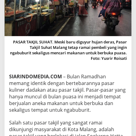
S
A
R
T
A
K
J
I
PASAR TAKJIL SUHAT. Meski baru diguyur hujan deras, Pasar
L
Takjil Suhat Malang tetap ramai pembeli yang ingin
S
ngabuburit sekaligus mencari makanan untuk berbuka puasa.
O
Foto: Yusrir Roisati
E
K
A
SIARINDOMEDIA.COM
– Bulan Ramadhan
R
memang identik dengan bertebarannya pasar
N
kuliner dadakan atau pasar takjil. Pasar-pasar yang
O
H
hanya muncul di bulan puasa ini menjadi tempat
A
berjualan aneka makanan untuk berbuka dan
T
sekaligus tempat untuk ngabuburit.
T
A
Salah satu pasar takjil yang sangat ramai
M
A
dikunjungi masyarakat di Kota Malang, adalah
L
pasar takjil yang berlokasi di jalan Soekarno Hatta