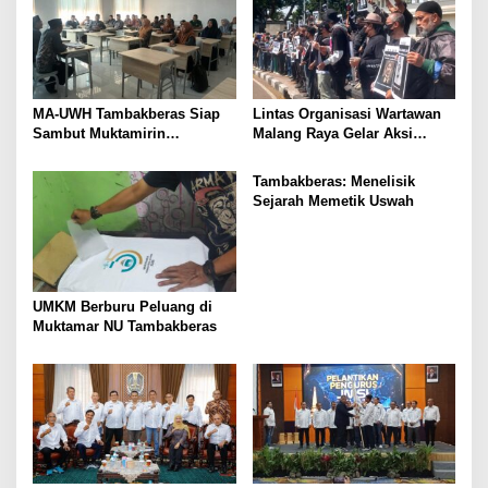
MA-UWH Tambakberas Siap
Lintas Organisasi Wartawan
Sambut Muktamirin
Malang Raya Gelar Aksi
Muktamar NU
Protes “Kami Bukan Londo
Ireng”
Tambakberas: Menelisik
Sejarah Memetik Uswah
UMKM Berburu Peluang di
Muktamar NU Tambakberas