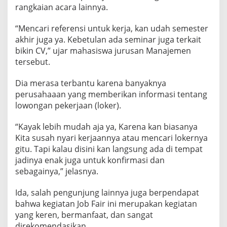
E
rangkaian acara lainnya.
R
J
“Mencari referensi untuk kerja, kan udah semester
A
akhir juga ya. Kebetulan ada seminar juga terkait
A
bikin CV,” ujar mahasiswa jurusan Manajemen
N
tersebut.
Dia merasa terbantu karena banyaknya
perusahaaan yang memberikan informasi tentang
lowongan pekerjaan (loker).
“Kayak lebih mudah aja ya, Karena kan biasanya
Kita susah nyari kerjaannya atau mencari lokernya
gitu. Tapi kalau disini kan langsung ada di tempat
jadinya enak juga untuk konfirmasi dan
sebagainya,” jelasnya.
Ida, salah pengunjung lainnya juga berpendapat
bahwa kegiatan Job Fair ini merupakan kegiatan
yang keren, bermanfaat, dan sangat
direkomendasikan.