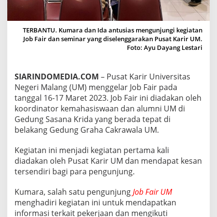
U
N
J
TERBANTU. Kumara dan Ida antusias mengunjungi kegiatan
U
Job Fair dan seminar yang diselenggarakan Pusat Karir UM.
N
Foto: Ayu Dayang Lestari
G
P
E
R
SIARINDOMEDIA.COM
– Pusat Karir Universitas
O
Negeri Malang (UM) menggelar Job Fair pada
L
tanggal 16-17 Maret 2023. Job Fair ini diadakan oleh
E
koordinator kemahasiswaan dan alumni UM di
H
I
Gedung Sasana Krida yang berada tepat di
N
belakang Gedung Graha Cakrawala UM.
F
O
Kegiatan ini menjadi kegiatan pertama kali
R
diadakan oleh Pusat Karir UM dan mendapat kesan
M
A
tersendiri bagi para pengunjung.
S
I
Kumara, salah satu pengunjung
Job Fair UM
P
menghadiri kegiatan ini untuk mendapatkan
E
informasi terkait pekerjaan dan mengikuti
K