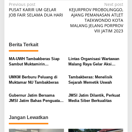
P
Previous post
Next post
PUSAT KARIR UM GELAR
KEJURPROV PROBOLINGGO,
o
JOB FAIR SELAMA DUA HARI
AJANG PEMANASAN ATLET
TAEKWONDO KOTA
s
MALANG JELANG PORPROV
t
VIII JATIM 2023
n
Berita Terkait
a
v
MA-UWH Tambakberas Siap
Lintas Organisasi Wartawan
i
Sambut Muktamirin
Malang Raya Gelar Aksi
Muktamar NU
Protes “Kami Bukan Londo
g
Ireng”
UMKM Berburu Peluang di
Tambakberas: Menelisik
a
Muktamar NU Tambakberas
Sejarah Memetik Uswah
t
i
Gubernur Jatim Bersama
JMSI Jatim Dilantik, Perkuat
JMSI Jatim Bahas Penguatan
Media Siber Berkualitas
o
Media Berkualitas
n
Jangan Lewatkan