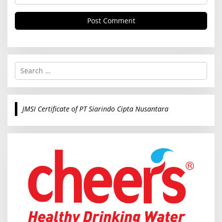
S
e
a
r
c
JMSI Certificate of PT Siarindo Cipta Nusantara
h
f
o
r
: