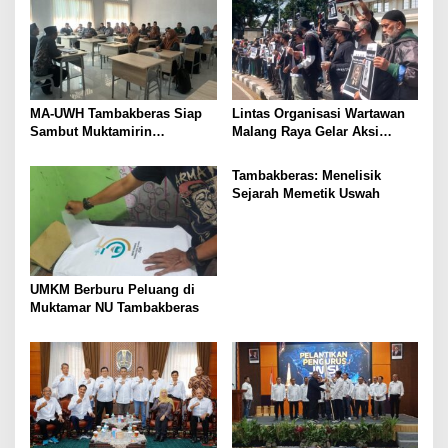
MA-UWH Tambakberas Siap
Lintas Organisasi Wartawan
Sambut Muktamirin
Malang Raya Gelar Aksi
Muktamar NU
Protes “Kami Bukan Londo
Ireng”
Tambakberas: Menelisik
Sejarah Memetik Uswah
UMKM Berburu Peluang di
Muktamar NU Tambakberas