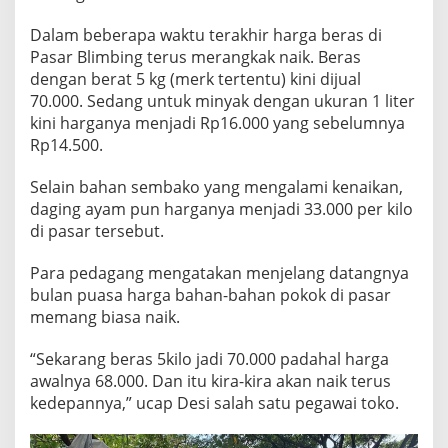
G
M
Dalam beberapa waktu terakhir harga beras di
U
Pasar Blimbing terus merangkak naik. Beras
L
dengan berat 5 kg (merk tertentu) kini dijual
A
70.000. Sedang untuk minyak dengan ukuran 1 liter
I
M
kini harganya menjadi Rp16.000 yang sebelumnya
E
Rp14.500.
R
A
Selain bahan sembako yang mengalami kenaikan,
N
daging ayam pun harganya menjadi 33.000 per kilo
G
K
di pasar tersebut.
A
K
Para pedagang mengatakan menjelang datangnya
N
bulan puasa harga bahan-bahan pokok di pasar
A
memang biasa naik.
I
K
“Sekarang beras 5kilo jadi 70.000 padahal harga
awalnya 68.000. Dan itu kira-kira akan naik terus
kedepannya,” ucap Desi salah satu pegawai toko.