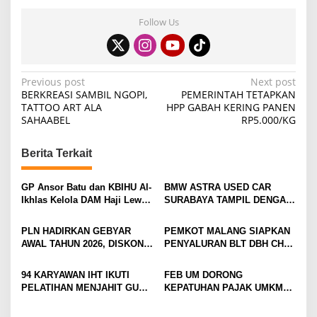
Follow Us
P
Previous post
Next post
BERKREASI SAMBIL NGOPI,
PEMERINTAH TETAPKAN
o
TATTOO ART ALA
HPP GABAH KERING PANEN
SAHAABEL
RP5.000/KG
s
t
Berita Terkait
n
a
GP Ansor Batu dan KBIHU Al-
BMW ASTRA USED CAR
v
Ikhlas Kelola DAM Haji Lewat
SURABAYA TAMPIL DENGAN
Sobat Farm’s
WAJAH BARU, SIAP LAYANI
i
PELANGGAN DI JATIM
PLN HADIRKAN GEBYAR
PEMKOT MALANG SIAPKAN
DENGAN FASILITAS
g
AWAL TAHUN 2026, DISKON
PENYALURAN BLT DBH CHT
PREMIUM
TAMBAH DAYA HINGGA 50
UNTUK RIBUAN PEKERJA
a
PERSEN
ROKOK
94 KARYAWAN IHT IKUTI
FEB UM DORONG
t
PELATIHAN MENJAHIT GUNA
KEPATUHAN PAJAK UMKM
i
TINGKATKAN
LEWAT EDUKASI LITERASI
KETERAMPILAN
PAJAK