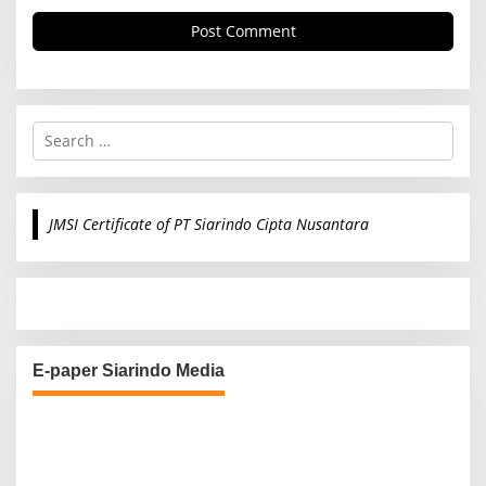
S
e
a
r
c
JMSI Certificate of PT Siarindo Cipta Nusantara
h
f
o
r
:
E-paper Siarindo Media