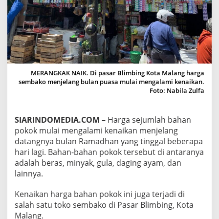
A
B
A
H
A
N
P
O
MERANGKAK NAIK. Di pasar Blimbing Kota Malang harga
K
sembako menjelang bulan puasa mulai mengalami kenaikan.
O
Foto: Nabila Zulfa
K
D
I
SIARINDOMEDIA.COM
– Harga sejumlah bahan
P
A
pokok mulai mengalami kenaikan menjelang
S
datangnya bulan Ramadhan yang tinggal beberapa
A
hari lagi. Bahan-bahan pokok tersebut di antaranya
R
adalah beras, minyak, gula, daging ayam, dan
B
L
lainnya.
I
M
Kenaikan harga bahan pokok ini juga terjadi di
B
salah satu toko sembako di Pasar Blimbing, Kota
I
Malang.
N