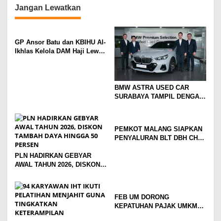
o
Jangan Lewatkan
n
GP Ansor Batu dan KBIHU Al-
Ikhlas Kelola DAM Haji Lewat
Sobat Farm’s
BMW ASTRA USED CAR
SURABAYA TAMPIL DENGAN
WAJAH BARU, SIAP LAYANI
PELANGGAN DI JATIM
DENGAN FASILITAS
PEMKOT MALANG SIAPKAN
PREMIUM
PENYALURAN BLT DBH CHT
UNTUK RIBUAN PEKERJA
PLN HADIRKAN GEBYAR
ROKOK
AWAL TAHUN 2026, DISKON
TAMBAH DAYA HINGGA 50
PERSEN
FEB UM DORONG
KEPATUHAN PAJAK UMKM
LEWAT EDUKASI LITERASI