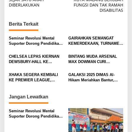
DIBERLAKUKAN
FUNGSI DAN TAK RAMAH
s
DISABILITAS
t
n
Berita Terkait
a
v
Seminar Revolusi Mental
GAIRAHKAN SEMANGAT
Suporter Dorong Pendidikan
KEMERDEKAAN, TURNAMEN
i
dan Ekonomi
TENIS ANTAR KLUB SE-
MOJOKERTO RAYA RESMI
g
CHELSEA LEPAS KIERNAN
BINTANG MUDA ARSENAL
BERGULIR
DEWSBURY-HALL KE
MAX DOWMAN CURI
a
EVERTON, JALAN BARU
PERHATIAN DI TUR
t
SANG GELANDANG DIMULAI
PRAMUSIM ASIA
XHAKA SEGERA KEMBALI
GALAKSI 2025 DIMAS Al-
i
KE PREMIER LEAGUE,
Hikam Meriahkan Bantur,
GABUNG SUNDERLAND
Tunjukkan Bukti Nyata
o
Pengabdian Santri
n
Jangan Lewatkan
Seminar Revolusi Mental
Suporter Dorong Pendidikan
dan Ekonomi