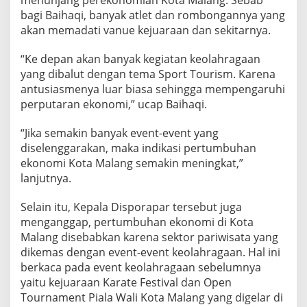
menunjang perekonomian Kota Malang. Sebab
V
bagi Baihaqi, banyak atlet dan rombongannya yang
E
akan memadati vanue kejuaraan dan sekitarnya.
N
T
M
“Ke depan akan banyak kegiatan keolahragaan
A
yang dibalut dengan tema Sport Tourism. Karena
R
antusiasmenya luar biasa sehingga mempengaruhi
C
perputaran ekonomi,” ucap Baihaqi.
H
T
O
“Jika semakin banyak event-event yang
G
diselenggarakan, maka indikasi pertumbuhan
L
ekonomi Kota Malang semakin meningkat,”
O
lanjutnya.
R
Y
V
Selain itu, Kepala Disporapar tersebut juga
O
menganggap, pertumbuhan ekonomi di Kota
L
Malang disebabkan karena sektor pariwisata yang
2
dikemas dengan event-event keolahragaan. Hal ini
W
berkaca pada event keolahragaan sebelumnya
A
L
yaitu kejuaraan Karate Festival dan Open
I
Tournament Piala Wali Kota Malang yang digelar di
K