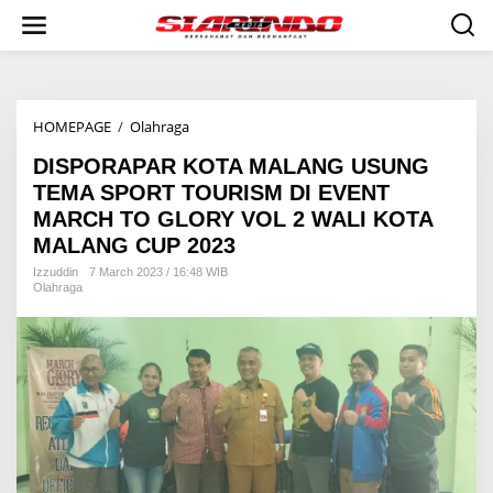
S
k
i
p
t
o
HOMEPAGE
/
Olahraga
D
c
I
o
DISPORAPAR KOTA MALANG USUNG
S
n
P
t
TEMA SPORT TOURISM DI EVENT
O
e
MARCH TO GLORY VOL 2 WALI KOTA
R
n
MALANG CUP 2023
A
t
P
Izzuddin
7 March 2023 / 16:48 WIB
A
Olahraga
R
K
O
T
A
M
A
L
A
N