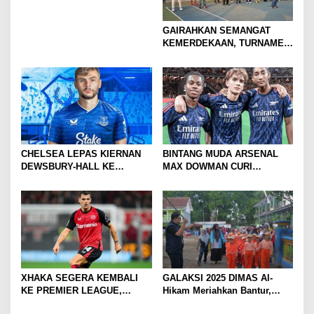
GAIRAHKAN SEMANGAT
KEMERDEKAAN, TURNAMEN
TENIS ANTAR KLUB SE-
MOJOKERTO RAYA RESMI
BERGULIR
CHELSEA LEPAS KIERNAN
BINTANG MUDA ARSENAL
DEWSBURY-HALL KE
MAX DOWMAN CURI
EVERTON, JALAN BARU
PERHATIAN DI TUR
SANG GELANDANG DIMULAI
PRAMUSIM ASIA
XHAKA SEGERA KEMBALI
GALAKSI 2025 DIMAS Al-
KE PREMIER LEAGUE,
Hikam Meriahkan Bantur,
GABUNG SUNDERLAND
Tunjukkan Bukti Nyata