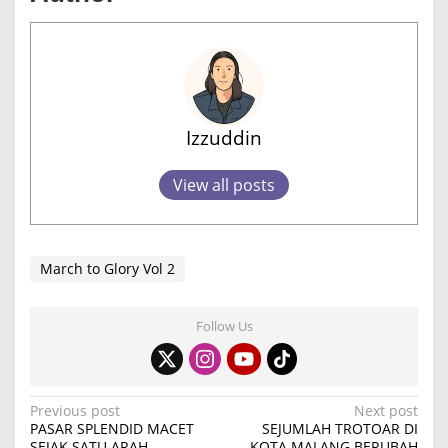
Izzuddin
View all posts
March to Glory Vol 2
Follow Us
P
Previous post
Next post
PASAR SPLENDID MACET
SEJUMLAH TROTOAR DI
o
SEJAK SATU ARAH
KOTA MALANG BERUBAH