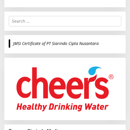
S
e
a
r
c
JMSI Certificate of PT Siarindo Cipta Nusantara
h
f
o
r
: