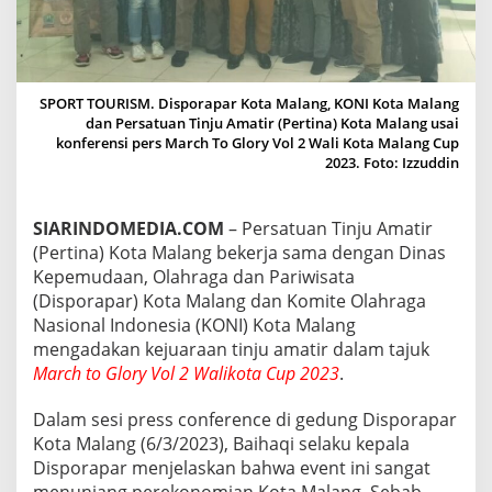
G
U
S
U
N
SPORT TOURISM. Disporapar Kota Malang, KONI Kota Malang
G
dan Persatuan Tinju Amatir (Pertina) Kota Malang usai
T
konferensi pers March To Glory Vol 2 Wali Kota Malang Cup
E
2023. Foto: Izzuddin
M
A
S
SIARINDOMEDIA.COM
– Persatuan Tinju Amatir
P
O
(Pertina) Kota Malang bekerja sama dengan Dinas
R
Kepemudaan, Olahraga dan Pariwisata
T
(Disporapar) Kota Malang dan Komite Olahraga
T
Nasional Indonesia (KONI) Kota Malang
O
U
mengadakan kejuaraan tinju amatir dalam tajuk
R
March to Glory Vol 2 Walikota Cup 2023
.
I
S
Dalam sesi press conference di gedung Disporapar
M
Kota Malang (6/3/2023), Baihaqi selaku kepala
D
I
Disporapar menjelaskan bahwa event ini sangat
E