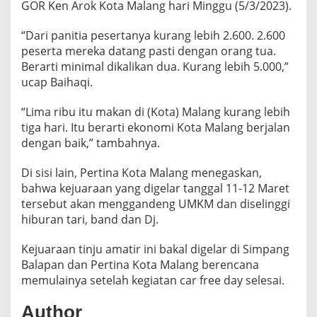
GOR Ken Arok Kota Malang hari Minggu (5/3/2023).
O
T
“Dari panitia pesertanya kurang lebih 2.600. 2.600
A
M
peserta mereka datang pasti dengan orang tua.
A
Berarti minimal dikalikan dua. Kurang lebih 5.000,”
L
ucap Baihaqi.
A
N
“Lima ribu itu makan di (Kota) Malang kurang lebih
G
C
tiga hari. Itu berarti ekonomi Kota Malang berjalan
U
dengan baik,” tambahnya.
P
2
Di sisi lain, Pertina Kota Malang menegaskan,
0
bahwa kejuaraan yang digelar tanggal 11-12 Maret
2
3
tersebut akan menggandeng UMKM dan diselinggi
hiburan tari, band dan Dj.
Kejuaraan tinju amatir ini bakal digelar di Simpang
Balapan dan Pertina Kota Malang berencana
memulainya setelah kegiatan car free day selesai.
Author