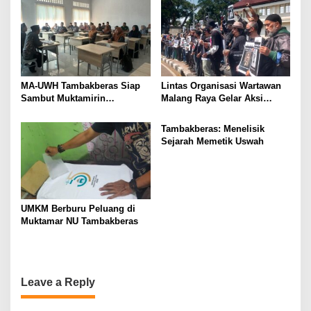
Alumni
MA-UWH Tambakberas Siap
Lintas Organisasi Wartawan
Sambut Muktamirin
Malang Raya Gelar Aksi
Muktamar NU
Protes “Kami Bukan Londo
Ireng”
Tambakberas: Menelisik
Sejarah Memetik Uswah
UMKM Berburu Peluang di
Muktamar NU Tambakberas
Leave a Reply