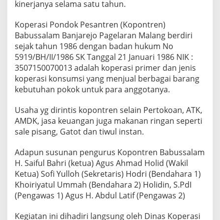
kinerjanya selama satu tahun.
T
I
K
Koperasi Pondok Pesantren (Kopontren)
P
Babussalam Banjarejo Pagelaran Malang berdiri
E
sejak tahun 1986 dengan badan hukum No
N
5919/BH/II/1986 SK Tanggal 21 Januari 1986 NIK :
G
3507150070013 adalah koperasi primer dan jenis
U
R
koperasi konsumsi yang menjual berbagai barang
U
kebutuhan pokok untuk para anggotanya.
S
K
Usaha yg dirintis kopontren selain Pertokoan, ATK,
O
AMDK, jasa keuangan juga makanan ringan seperti
P
O
sale pisang, Gatot dan tiwul instan.
N
T
Adapun susunan pengurus Kopontren Babussalam
R
H. Saiful Bahri (ketua) Agus Ahmad Holid (Wakil
E
Ketua) Sofi Yulloh (Sekretaris) Hodri (Bendahara 1)
N
B
Khoiriyatul Ummah (Bendahara 2) Holidin, S.PdI
A
(Pengawas 1) Agus H. Abdul Latif (Pengawas 2)
B
U
Kegiatan ini dihadiri langsung oleh Dinas Koperasi
S