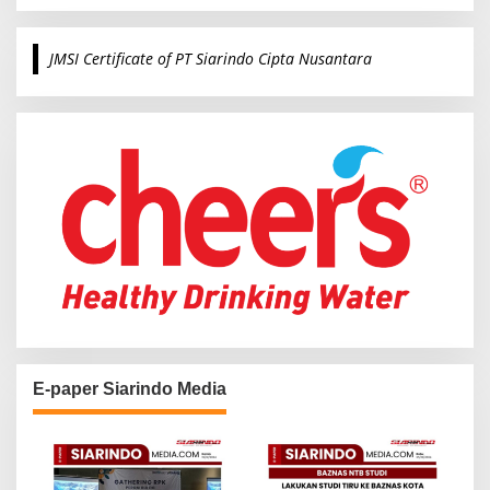
a
r
c
JMSI Certificate of PT Siarindo Cipta Nusantara
h
f
o
r
:
E-paper Siarindo Media