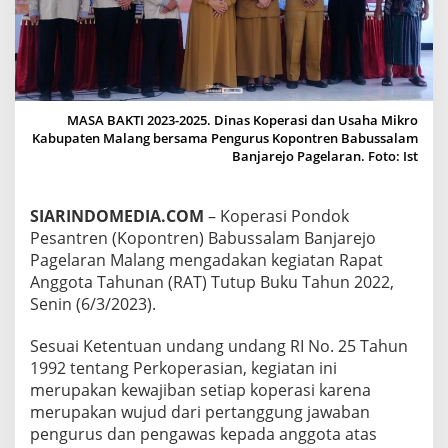
H
A
M
I
K
R
O
MASA BAKTI 2023-2025. Dinas Koperasi dan Usaha Mikro
K
Kabupaten Malang bersama Pengurus Kopontren Babussalam
A
Banjarejo Pagelaran. Foto: Ist
B
U
P
SIARINDOMEDIA.COM
– Koperasi Pondok
A
Pesantren (Kopontren) Babussalam Banjarejo
T
Pagelaran Malang mengadakan kegiatan Rapat
E
N
Anggota Tahunan (RAT) Tutup Buku Tahun 2022,
M
Senin (6/3/2023).
A
L
Sesuai Ketentuan undang undang RI No. 25 Tahun
A
1992 tentang Perkoperasian, kegiatan ini
N
G
merupakan kewajiban setiap koperasi karena
L
merupakan wujud dari pertanggung jawaban
A
pengurus dan pengawas kepada anggota atas
N