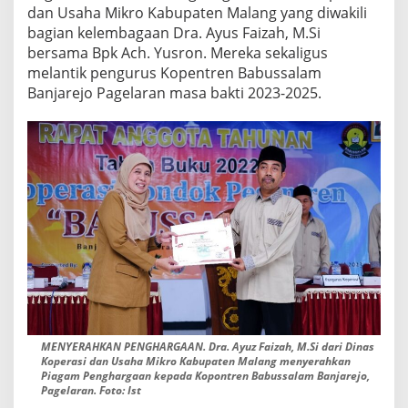
dan Usaha Mikro Kabupaten Malang yang diwakili
S
A
bagian kelembagaan Dra. Ayus Faizah, M.Si
L
bersama Bpk Ach. Yusron. Mereka sekaligus
A
melantik pengurus Kopentren Babussalam
M
Banjarejo Pagelaran masa bakti 2023-2025.
B
A
N
J
A
R
E
J
O
P
A
G
E
L
A
R
MENYERAHKAN PENGHARGAAN. Dra. Ayuz Faizah, M.Si dari Dinas
A
Koperasi dan Usaha Mikro Kabupaten Malang menyerahkan
N
Piagam Penghargaan kepada Kopontren Babussalam Banjarejo,
Pagelaran. Foto: Ist