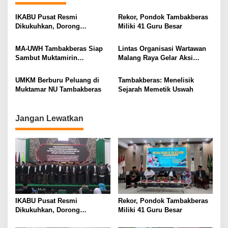
v
IKABU Pusat Resmi
Rekor, Pondok Tambakberas
i
Dikukuhkan, Dorong
Miliki 41 Guru Besar
Kemandirian Ekonomi
g
Alumni
MA-UWH Tambakberas Siap
Lintas Organisasi Wartawan
a
Sambut Muktamirin
Malang Raya Gelar Aksi
t
Muktamar NU
Protes “Kami Bukan Londo
Ireng”
i
UMKM Berburu Peluang di
Tambakberas: Menelisik
Muktamar NU Tambakberas
Sejarah Memetik Uswah
o
n
Jangan Lewatkan
IKABU Pusat Resmi
Rekor, Pondok Tambakberas
Dikukuhkan, Dorong
Miliki 41 Guru Besar
Kemandirian Ekonomi