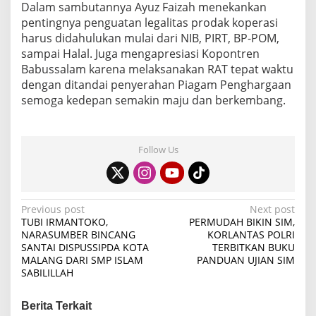
Dalam sambutannya Ayuz Faizah menekankan
pentingnya penguatan legalitas prodak koperasi
harus didahulukan mulai dari NIB, PIRT, BP-POM,
sampai Halal. Juga mengapresiasi Kopontren
Babussalam karena melaksanakan RAT tepat waktu
dengan ditandai penyerahan Piagam Penghargaan
semoga kedepan semakin maju dan berkembang.
Follow Us
P
Previous post
Next post
TUBI IRMANTOKO,
PERMUDAH BIKIN SIM,
o
NARASUMBER BINCANG
KORLANTAS POLRI
SANTAI DISPUSSIPDA KOTA
TERBITKAN BUKU
s
MALANG DARI SMP ISLAM
PANDUAN UJIAN SIM
t
SABILILLAH
n
Berita Terkait
a