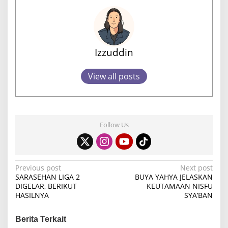
Izzuddin
View all posts
Follow Us
P
Previous post
Next post
SARASEHAN LIGA 2
BUYA YAHYA JELASKAN
o
DIGELAR, BERIKUT
KEUTAMAAN NISFU
HASILNYA
SYA’BAN
s
t
Berita Terkait
n