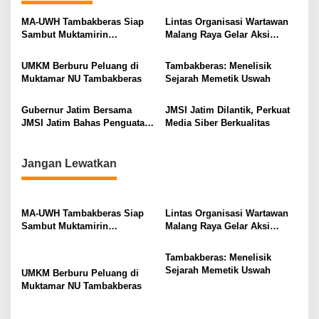
a
MA-UWH Tambakberas Siap
Lintas Organisasi Wartawan
v
Sambut Muktamirin
Malang Raya Gelar Aksi
Muktamar NU
Protes “Kami Bukan Londo
i
Ireng”
UMKM Berburu Peluang di
Tambakberas: Menelisik
g
Muktamar NU Tambakberas
Sejarah Memetik Uswah
a
Gubernur Jatim Bersama
JMSI Jatim Dilantik, Perkuat
t
JMSI Jatim Bahas Penguatan
Media Siber Berkualitas
i
Media Berkualitas
o
Jangan Lewatkan
n
MA-UWH Tambakberas Siap
Lintas Organisasi Wartawan
Sambut Muktamirin
Malang Raya Gelar Aksi
Muktamar NU
Protes “Kami Bukan Londo
Ireng”
Tambakberas: Menelisik
Sejarah Memetik Uswah
UMKM Berburu Peluang di
Muktamar NU Tambakberas