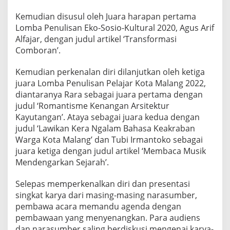
I
Kemudian disusul oleh Juara harapan pertama
G
E
Lomba Penulisan Eko-Sosio-Kultural 2020, Agus Arif
D
Alfajar, dengan judul artikel ‘Transformasi
U
Comboran’.
N
G
Kemudian perkenalan diri dilanjutkan oleh ketiga
M
C
juara Lomba Penulisan Pelajar Kota Malang 2022,
C
diantaranya Rara sebagai juara pertama dengan
judul ‘Romantisme Kenangan Arsitektur
Kayutangan’. Ataya sebagai juara kedua dengan
judul ‘Lawikan Kera Ngalam Bahasa Keakraban
Warga Kota Malang’ dan Tubi Irmantoko sebagai
juara ketiga dengan judul artikel ‘Membaca Musik
Mendengarkan Sejarah’.
Selepas memperkenalkan diri dan presentasi
singkat karya dari masing-masing narasumber,
pembawa acara memandu agenda dengan
pembawaan yang menyenangkan. Para audiens
dan narasumber saling berdiskusi mengenai karya-