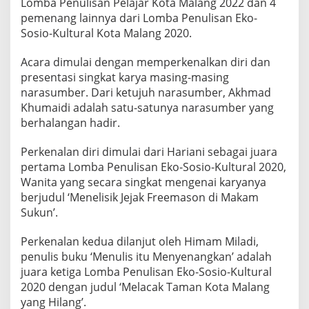
Lomba Penulisan Pelajar Kota Malang 2022 dan 4
L
pemenang lainnya dari Lomba Penulisan Eko-
O
Sosio-Kultural Kota Malang 2020.
M
B
A
Acara dimulai dengan memperkenalkan diri dan
P
presentasi singkat karya masing-masing
E
narasumber. Dari ketujuh narasumber, Akhmad
N
Khumaidi adalah satu-satunya narasumber yang
U
L
berhalangan hadir.
I
S
Perkenalan diri dimulai dari Hariani sebagai juara
A
pertama Lomba Penulisan Eko-Sosio-Kultural 2020,
N
Wanita yang secara singkat mengenai karyanya
K
O
berjudul ‘Menelisik Jejak Freemason di Makam
T
Sukun’.
A
M
Perkenalan kedua dilanjut oleh Himam Miladi,
A
penulis buku ‘Menulis itu Menyenangkan’ adalah
L
A
juara ketiga Lomba Penulisan Eko-Sosio-Kultural
N
2020 dengan judul ‘Melacak Taman Kota Malang
G
yang Hilang’.
D