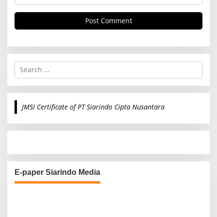
S
e
a
r
c
JMSI Certificate of PT Siarindo Cipta Nusantara
h
f
o
r
:
E-paper Siarindo Media