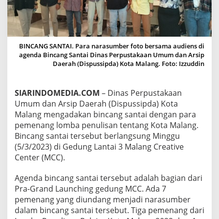
N
C
A
N
G
BINCANG SANTAI. Para narasumber foto bersama audiens di
S
agenda Bincang Santai Dinas Perpustakaan Umum dan Arsip
A
Daerah (Dispussipda) Kota Malang. Foto: Izzuddin
N
T
A
SIARINDOMEDIA.COM
– Dinas Perpustakaan
I
D
Umum dan Arsip Daerah (Dispussipda) Kota
E
Malang mengadakan bincang santai dengan para
N
pemenang lomba penulisan tentang Kota Malang.
G
Bincang santai tersebut berlangsung Minggu
A
N
(5/3/2023) di Gedung Lantai 3 Malang Creative
P
Center (MCC).
E
M
Agenda bincang santai tersebut adalah bagian dari
E
Pra-Grand Launching gedung MCC. Ada 7
N
A
pemenang yang diundang menjadi narasumber
N
dalam bincang santai tersebut. Tiga pemenang dari
G