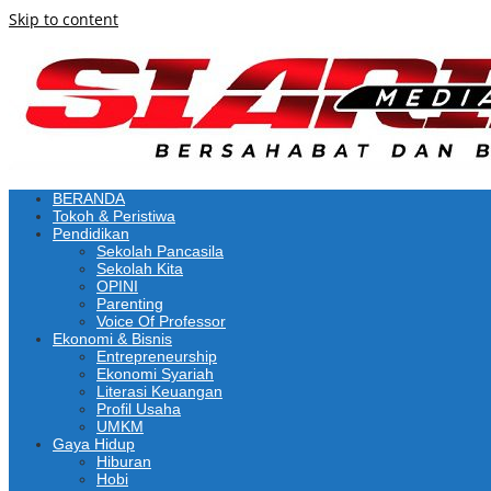
Skip to content
BERANDA
Tokoh & Peristiwa
Pendidikan
Sekolah Pancasila
Sekolah Kita
OPINI
Parenting
Voice Of Professor
Ekonomi & Bisnis
Entrepreneurship
Ekonomi Syariah
Literasi Keuangan
Profil Usaha
UMKM
Gaya Hidup
Hiburan
Hobi