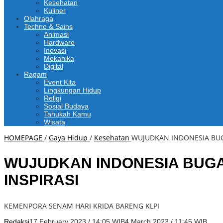
Kesehatan
Kuliner
Olahraga
Techno & Sains
Animasi
Hardware
Inovasi
Mekanika
Digital
Ragam
Event Kita
Lingkungan Hidup
Religi
Sosial Budaya
Tahukah Kamu
Wisata
HOMEPAGE
/
Gaya Hidup
/
Kesehatan
WUJUDKAN INDONESIA BUG
WUJUDKAN INDONESIA BUGA
INSPIRASI
KEMENPORA SENAM HARI KRIDA BARENG KLPI
Redaksi
17 February 2023 / 14:05 WIB
4 March 2023 / 11:45 WIB