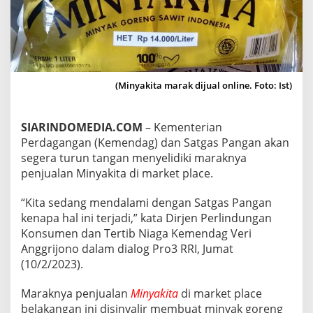
L
D
I
M
A
R
K
(Minyakita marak dijual online. Foto: Ist)
E
T
P
SIARINDOMEDIA.COM
– Kementerian
L
Perdagangan (Kemendag) dan Satgas Pangan akan
A
segera turun tangan menyelidiki maraknya
C
E
penjualan Minyakita di market place.
,
K
“Kita sedang mendalami dengan Satgas Pangan
E
kenapa hal ini terjadi,” kata Dirjen Perlindungan
M
Konsumen dan Tertib Niaga Kemendag Veri
E
N
Anggrijono dalam dialog Pro3 RRI, Jumat
D
(10/2/2023).
A
G
Maraknya penjualan
Minyakita
di market place
-
belakangan ini disinyalir membuat minyak goreng
S