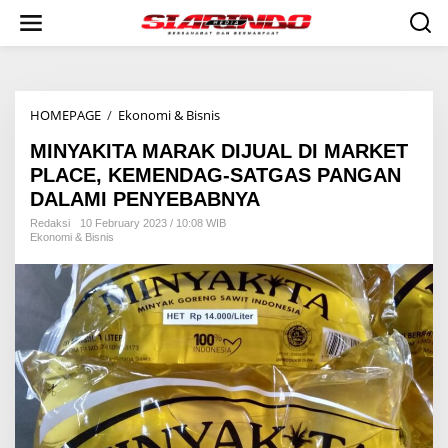
S
k
i
p
t
o
HOMEPAGE
/
Ekonomi & Bisnis
M
c
I
o
MINYAKITA MARAK DIJUAL DI MARKET
N
n
Y
t
PLACE, KEMENDAG-SATGAS PANGAN
A
e
DALAMI PENYEBABNYA
K
n
I
t
Redaksi
10 February 2023 / 10:08 WIB
Ekonomi & Bisnis
T
A
M
A
R
A
K
D
I
J
U
A