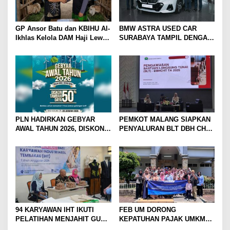
GP Ansor Batu dan KBIHU Al-
BMW ASTRA USED CAR
Ikhlas Kelola DAM Haji Lewat
SURABAYA TAMPIL DENGAN
Sobat Farm’s
WAJAH BARU, SIAP LAYANI
PELANGGAN DI JATIM
DENGAN FASILITAS
PREMIUM
PLN HADIRKAN GEBYAR
PEMKOT MALANG SIAPKAN
AWAL TAHUN 2026, DISKON
PENYALURAN BLT DBH CHT
TAMBAH DAYA HINGGA 50
UNTUK RIBUAN PEKERJA
PERSEN
ROKOK
94 KARYAWAN IHT IKUTI
FEB UM DORONG
PELATIHAN MENJAHIT GUNA
KEPATUHAN PAJAK UMKM
TINGKATKAN
LEWAT EDUKASI LITERASI