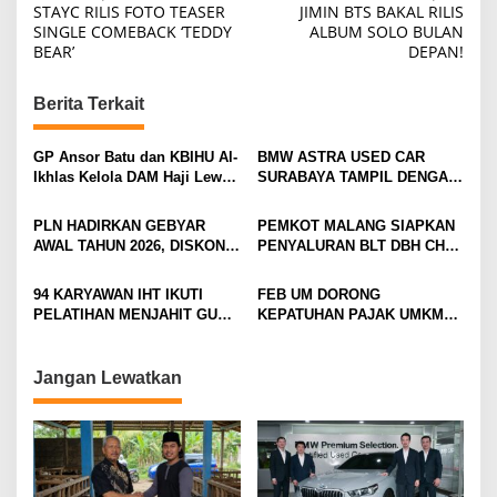
STAYC RILIS FOTO TEASER
JIMIN BTS BAKAL RILIS
o
SINGLE COMEBACK ‘TEDDY
ALBUM SOLO BULAN
BEAR’
DEPAN!
s
t
Berita Terkait
n
a
GP Ansor Batu dan KBIHU Al-
BMW ASTRA USED CAR
v
Ikhlas Kelola DAM Haji Lewat
SURABAYA TAMPIL DENGAN
Sobat Farm’s
WAJAH BARU, SIAP LAYANI
i
PELANGGAN DI JATIM
PLN HADIRKAN GEBYAR
PEMKOT MALANG SIAPKAN
DENGAN FASILITAS
g
AWAL TAHUN 2026, DISKON
PENYALURAN BLT DBH CHT
PREMIUM
TAMBAH DAYA HINGGA 50
UNTUK RIBUAN PEKERJA
a
PERSEN
ROKOK
94 KARYAWAN IHT IKUTI
FEB UM DORONG
t
PELATIHAN MENJAHIT GUNA
KEPATUHAN PAJAK UMKM
i
TINGKATKAN
LEWAT EDUKASI LITERASI
KETERAMPILAN
PAJAK
o
Jangan Lewatkan
n