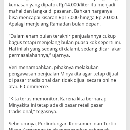
A
kemasan yang dipatok Rp14.000/liter itu menjadi
T
mahal dan langka di pasaran. Bahkan harganya
G
bisa mencapai kisaran Rp17.000 hingga Rp 20.000.
A
Apalagi menjelang Ramadan bulan depan.
S
P
A
“Dalam enam bulan terakhir penjualannya cukup
N
bagus tetapi menjelang bulan puasa kok seperti ini.
G
Hal inilah yang sedang di dalami, sedang dicari akar
A
permasalahannya,” ujarnya.
N
D
A
Veri menambahkan, pihaknya melakukan
L
pengawasan penjualan Minyakita agar tetap dijual
A
di pasar tradisional dan tidak dijual secara online
M
atau E-Commerce.
I
P
E
“Kita terus memonitor. Karena kita berharap
N
Minyakita ini tetap ada di pasar retail pasar
Y
tradisional,” tegasnya.
E
B
Sebelumnya, Perlindungan Konsumen dan Tertib
A
B