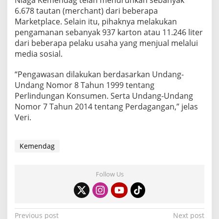
Niaga Kemendag telah menurunkan sebanyak
N
6.678 tautan (merchant) dari beberapa
Y
Marketplace. Selain itu, pihaknya melakukan
A
pengamanan sebanyak 937 karton atau 11.246 liter
dari beberapa pelaku usaha yang menjual melalui
media sosial.
“Pengawasan dilakukan berdasarkan Undang-
Undang Nomor 8 Tahun 1999 tentang
Perlindungan Konsumen. Serta Undang-Undang
Nomor 7 Tahun 2014 tentang Perdagangan,” jelas
Veri.
Kemendag
Follow Us
P
Previous post
Next post