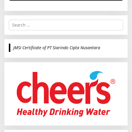
S
e
a
r
c
JMSI Certificate of PT Siarindo Cipta Nusantara
h
f
o
r
: