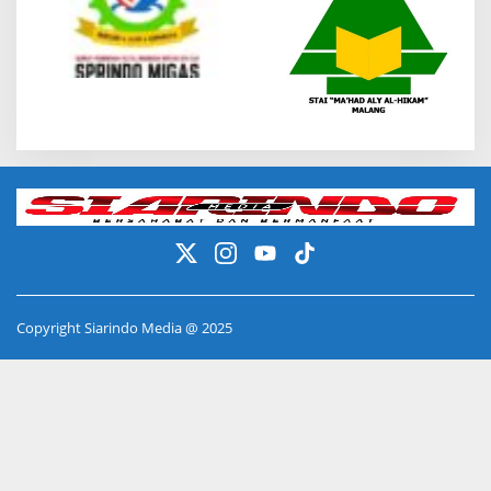
Copyright Siarindo Media @ 2025