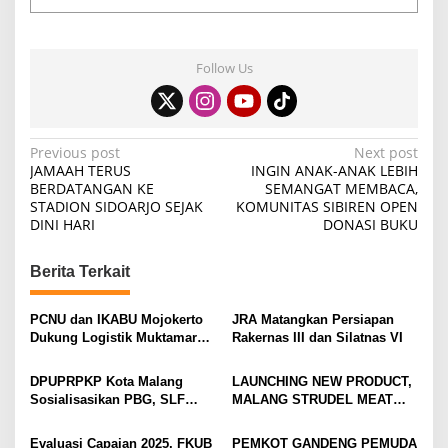
Follow Us
P
Previous post
Next post
JAMAAH TERUS
INGIN ANAK-ANAK LEBIH
o
BERDATANGAN KE
SEMANGAT MEMBACA,
STADION SIDOARJO SEJAK
KOMUNITAS SIBIREN OPEN
s
DINI HARI
DONASI BUKU
t
n
Berita Terkait
a
v
PCNU dan IKABU Mojokerto
JRA Matangkan Persiapan
Dukung Logistik Muktamar
Rakernas III dan Silatnas VI
i
NU
g
DPUPRPKP Kota Malang
LAUNCHING NEW PRODUCT,
Sosialisasikan PBG, SLF
MALANG STRUDEL MEAT
a
Pengolahan Limbah Dapur
SERIES
t
SPPG
Evaluasi Capaian 2025, FKUB
PEMKOT GANDENG PEMUDA