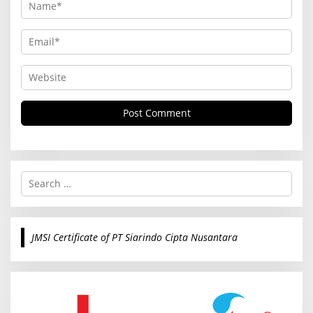
S
e
a
r
c
JMSI Certificate of PT Siarindo Cipta Nusantara
h
f
o
r
: