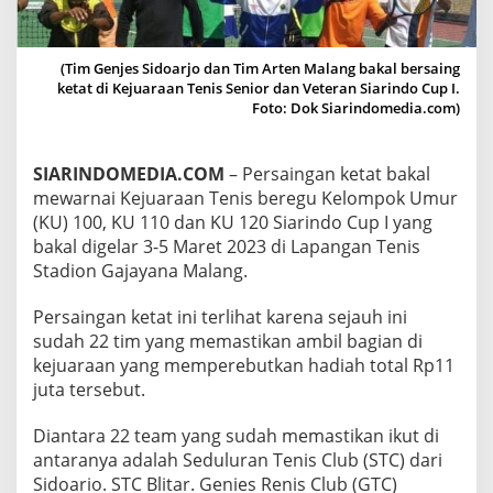
W
A
R
(Tim Genjes Sidoarjo dan Tim Arten Malang bakal bersaing
N
ketat di Kejuaraan Tenis Senior dan Veteran Siarindo Cup I.
A
Foto: Dok Siarindomedia.com)
I
P
E
R
SIARINDOMEDIA.COM
– Persaingan ketat bakal
S
mewarnai Kejuaraan Tenis beregu Kelompok Umur
A
(KU) 100, KU 110 dan KU 120 Siarindo Cup I yang
I
bakal digelar 3-5 Maret 2023 di Lapangan Tenis
N
G
Stadion Gajayana Malang.
A
N
Persaingan ketat ini terlihat karena sejauh ini
K
sudah 22 tim yang memastikan ambil bagian di
E
kejuaraan yang memperebutkan hadiah total Rp11
T
A
juta tersebut.
T
Diantara 22 team yang sudah memastikan ikut di
antaranya adalah Seduluran Tenis Club (STC) dari
Sidoario. STC Blitar. Genies Renis Club (GTC)