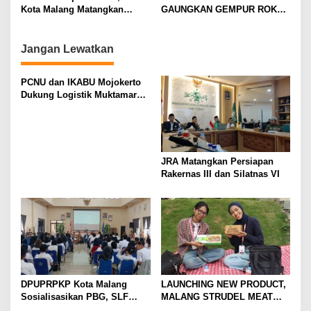
i
Kota Malang Matangkan
GAUNGKAN GEMPUR ROKOK
Konsep Kerukunan
ILEGAL
o
n
Jangan Lewatkan
PCNU dan IKABU Mojokerto
Dukung Logistik Muktamar
NU
JRA Matangkan Persiapan
Rakernas III dan Silatnas VI
DPUPRPKP Kota Malang
LAUNCHING NEW PRODUCT,
Sosialisasikan PBG, SLF
MALANG STRUDEL MEAT
Pengolahan Limbah Dapur
SERIES