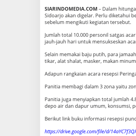
A
SIARINDOMEDIA.COM
– Dalam hitunga
B
A
Sidoarjo akan digelar. Perlu diketahui 
D
sebelum mengikuti kegiatan tersebut.
N
U
Jumlah total 10.000 personil satgas aca
,
jauh-jauh hari untuk mensukseskan acar
D
A
R
Selain memakai baju putih, para jamaa
I
tikar, alat shalat, masker, makan minum
A
L
Adapun rangkaian acara resepsi Pering
A
T
S
Panitia membagi dalam 3 zona yaitu zona
H
A
Panitia juga menyiapkan total jumlah 4.84
L
depo air dan dapur umum, konsumsi, p
A
T
H
Berikut link buku informasi resepsi pu
I
N
https://drive.google.com/file/d/14aYC7f
G