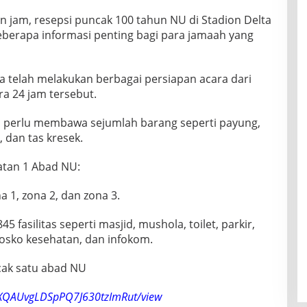
n jam, resepsi puncak 100 tahun NU di Stadion Delta
beberapa informasi penting bagi para jamaah yang
ra telah melakukan berbagai persiapan acara dari
a 24 jam tersebut.
h perlu membawa sejumlah barang seperti payung,
, dan tas kresek.
atan 1 Abad NU:
 1, zona 2, dan zona 3.
5 fasilitas seperti masjid, mushola, toilet, parkir,
osko kesehatan, dan infokom.
ncak satu abad NU
3QXQAUvgLDSpPQ7J630tzImRut/view