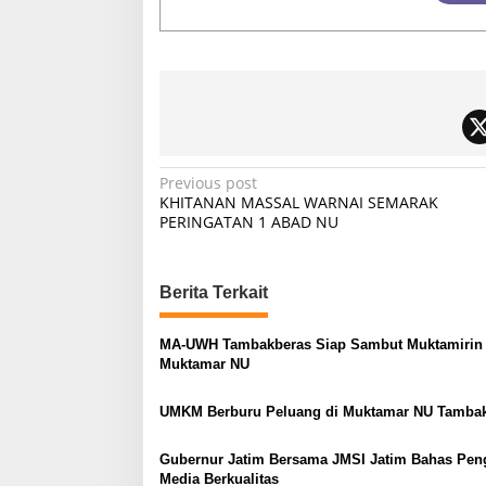
P
Previous post
KHITANAN MASSAL WARNAI SEMARAK
o
PERINGATAN 1 ABAD NU
s
t
Berita Terkait
n
a
MA-UWH Tambakberas Siap Sambut Muktamirin
v
Muktamar NU
i
UMKM Berburu Peluang di Muktamar NU Tamba
g
a
Gubernur Jatim Bersama JMSI Jatim Bahas Pen
Media Berkualitas