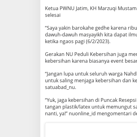
G
Ketua PWNU Jatim, KH Marzuqi Mustama
A
selesai
T
A
S
“Saya yakin barokahe gedhe karena ribu
K
dawuh-dawuh masyayikh kita dapat ilm
R
ketika ngaos pagi (6/2/2023).
E
S
E
Gerakan NU Peduli Kebersihan juga m
K
kebersihan karena biasanya event besa
“Jangan lupa untuk seluruh warga Nahd
untuk saling menjaga kebersihan dan 
satuabad_nu.
“Yuk, jaga kebersihan di Puncak Reseps
tangan plastik/latex untuk memungut s
nanti, ya!” nuonline_id mengomentari 