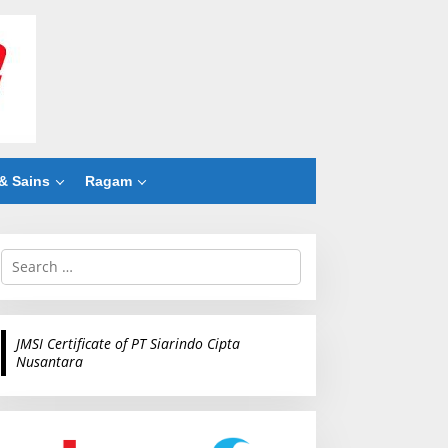
& Sains
Ragam
S
e
a
r
c
JMSI Certificate of PT Siarindo Cipta
h
Nusantara
f
o
r
: