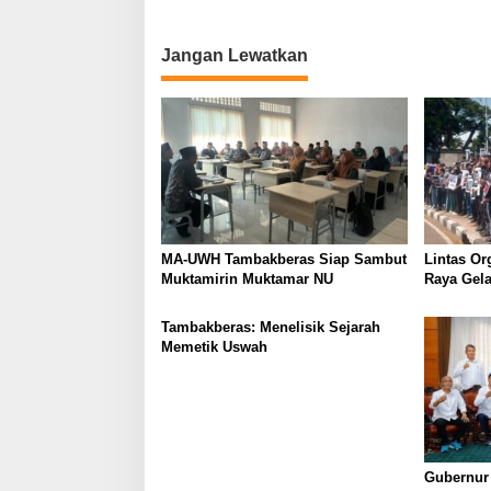
t
i
Jangan Lewatkan
o
n
MA-UWH Tambakberas Siap Sambut
Lintas Or
Muktamirin Muktamar NU
Raya Gela
Bukan Lo
Tambakberas: Menelisik Sejarah
Memetik Uswah
Gubernur