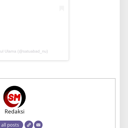
atul Ulama (@satuabad_nu)
Redaksi
 all posts