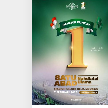
J
A
M
A
A
H
D
I
P
U
N
C
A
K
P
E
R
I
N
G
A
T
A
N
1