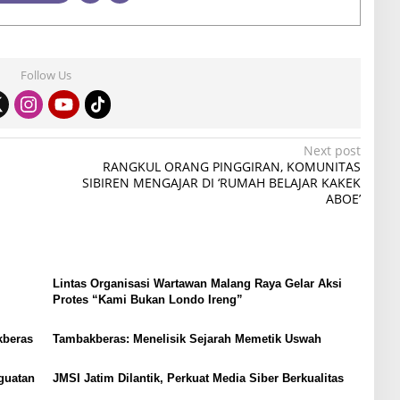
Follow Us
Next post
RANGKUL ORANG PINGGIRAN, KOMUNITAS
SIBIREN MENGAJAR DI ‘RUMAH BELAJAR KAKEK
ABOE’
Lintas Organisasi Wartawan Malang Raya Gelar Aksi
Protes “Kami Bukan Londo Ireng”
kberas
Tambakberas: Menelisik Sejarah Memetik Uswah
guatan
JMSI Jatim Dilantik, Perkuat Media Siber Berkualitas