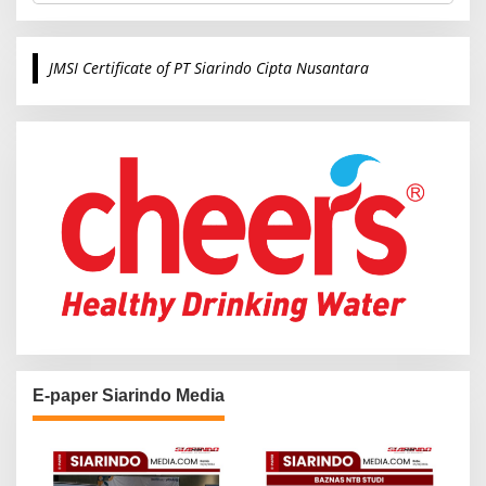
a
r
c
JMSI Certificate of PT Siarindo Cipta Nusantara
h
f
o
r
:
E-paper Siarindo Media