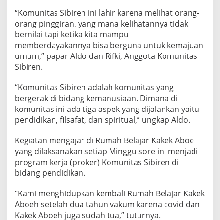
A
“Komunitas Sibiren ini lahir karena melihat orang-
R
orang pinggiran, yang mana kelihatannya tidak
D
I
bernilai tapi ketika kita mampu
‘
memberdayakannya bisa berguna untuk kemajuan
R
umum,” papar Aldo dan Rifki, Anggota Komunitas
U
Sibiren.
M
A
H
“Komunitas Sibiren adalah komunitas yang
B
bergerak di bidang kemanusiaan. Dimana di
E
komunitas ini ada tiga aspek yang dijalankan yaitu
L
pendidikan, filsafat, dan spiritual,” ungkap Aldo.
A
J
A
Kegiatan mengajar di Rumah Belajar Kakek Aboe
R
yang dilaksanakan setiap Minggu sore ini menjadi
K
program kerja (proker) Komunitas Sibiren di
A
bidang pendidikan.
K
E
K
“Kami menghidupkan kembali Rumah Belajar Kakek
A
Aboeh setelah dua tahun vakum karena covid dan
B
Kakek Aboeh juga sudah tua,” tuturnya.
O