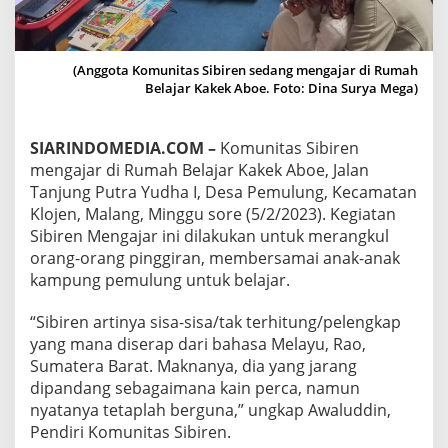
A
N
,
K
(Anggota Komunitas Sibiren sedang mengajar di Rumah
O
Belajar Kakek Aboe. Foto: Dina Surya Mega)
M
U
N
SIARINDOMEDIA.COM –
Komunitas Sibiren
I
mengajar di Rumah Belajar Kakek Aboe, Jalan
T
A
Tanjung Putra Yudha I, Desa Pemulung, Kecamatan
S
Klojen, Malang, Minggu sore (5/2/2023). Kegiatan
S
Sibiren Mengajar ini dilakukan untuk merangkul
I
orang-orang pinggiran, membersamai anak-anak
B
kampung pemulung untuk belajar.
I
R
E
“Sibiren artinya sisa-sisa/tak terhitung/pelengkap
N
yang mana diserap dari bahasa Melayu, Rao,
M
Sumatera Barat. Maknanya, dia yang jarang
E
dipandang sebagaimana kain perca, namun
N
G
nyatanya tetaplah berguna,” ungkap Awaluddin,
A
Pendiri Komunitas Sibiren.
J