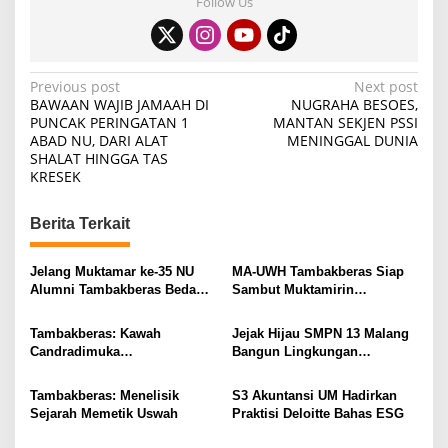
Follow Us
P
Previous post
Next post
BAWAAN WAJIB JAMAAH DI
NUGRAHA BESOES,
o
PUNCAK PERINGATAN 1
MANTAN SEKJEN PSSI
ABAD NU, DARI ALAT
MENINGGAL DUNIA
s
SHALAT HINGGA TAS
t
KRESEK
n
Berita Terkait
a
v
Jelang Muktamar ke-35 NU
MA-UWH Tambakberas Siap
i
Alumni Tambakberas Bedah
Sambut Muktamirin
Buku
Muktamar NU
g
Tambakberas: Kawah
Jejak Hijau SMPN 13 Malang
a
Candradimuka
Bangun Lingkungan
t
Kepemimpinan Nahdlatul
Berkelanjutan
Ulama
i
Tambakberas: Menelisik
S3 Akuntansi UM Hadirkan
Sejarah Memetik Uswah
Praktisi Deloitte Bahas ESG
o