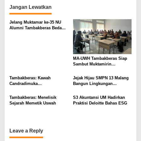
n
Jangan Lewatkan
Jelang Muktamar ke-35 NU
Alumni Tambakberas Bedah
Buku
MA-UWH Tambakberas Siap
Sambut Muktamirin
Muktamar NU
Tambakberas: Kawah
Jejak Hijau SMPN 13 Malang
Candradimuka
Bangun Lingkungan
Kepemimpinan Nahdlatul
Berkelanjutan
Ulama
Tambakberas: Menelisik
S3 Akuntansi UM Hadirkan
Sejarah Memetik Uswah
Praktisi Deloitte Bahas ESG
Leave a Reply