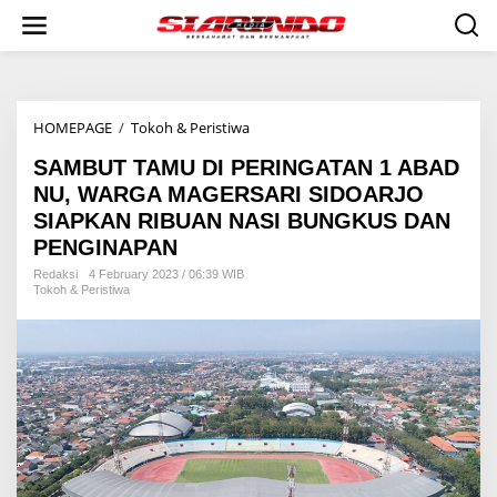
S
k
i
p
t
o
HOMEPAGE
/
Tokoh & Peristiwa
S
c
A
o
SAMBUT TAMU DI PERINGATAN 1 ABAD
M
n
B
t
NU, WARGA MAGERSARI SIDOARJO
U
e
SIAPKAN RIBUAN NASI BUNGKUS DAN
T
n
PENGINAPAN
T
t
A
Redaksi
4 February 2023 / 06:39 WIB
M
Tokoh & Peristiwa
U
D
I
P
E
R
I
N
G
A