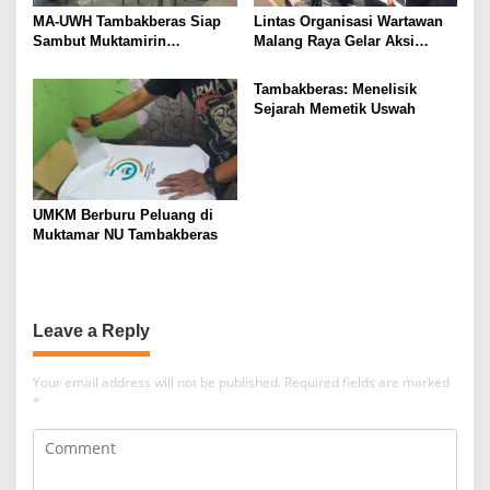
MA-UWH Tambakberas Siap
Lintas Organisasi Wartawan
Sambut Muktamirin
Malang Raya Gelar Aksi
Muktamar NU
Protes “Kami Bukan Londo
Ireng”
Tambakberas: Menelisik
Sejarah Memetik Uswah
UMKM Berburu Peluang di
Muktamar NU Tambakberas
Leave a Reply
Your email address will not be published.
Required fields are marked
*