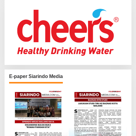
r
:
E-paper Siarindo Media