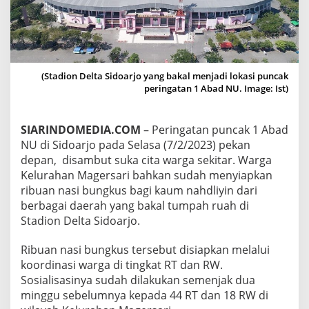
T
A
N
1
A
B
(Stadion Delta Sidoarjo yang bakal menjadi lokasi puncak
A
peringatan 1 Abad NU. Image: Ist)
D
N
U
SIARINDOMEDIA.COM
– Peringatan puncak 1 Abad
,
W
NU di Sidoarjo pada Selasa (7/2/2023) pekan
A
depan, disambut suka cita warga sekitar. Warga
R
Kelurahan Magersari bahkan sudah menyiapkan
G
ribuan nasi bungkus bagi kaum nahdliyin dari
A
berbagai daerah yang bakal tumpah ruah di
M
A
Stadion Delta Sidoarjo.
G
E
Ribuan nasi bungkus tersebut disiapkan melalui
R
koordinasi warga di tingkat RT dan RW.
S
Sosialisasinya sudah dilakukan semenjak dua
A
R
minggu sebelumnya kepada 44 RT dan 18 RW di
I