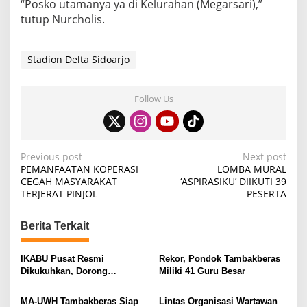
“Posko utamanya ya di Kelurahan (Megarsari),”
B
tutup Nurcholis.
U
N
G
K
Stadion Delta Sidoarjo
U
S
D
Follow Us
A
N
P
E
P
Previous post
Next post
N
PEMANFAATAN KOPERASI
LOMBA MURAL
G
o
CEGAH MASYARAKAT
‘ASPIRASIKU’ DIIKUTI 39
I
TERJERAT PINJOL
PESERTA
N
s
A
t
P
Berita Terkait
A
n
N
a
IKABU Pusat Resmi
Rekor, Pondok Tambakberas
v
Dikukuhkan, Dorong
Miliki 41 Guru Besar
Kemandirian Ekonomi
i
Alumni
MA-UWH Tambakberas Siap
Lintas Organisasi Wartawan