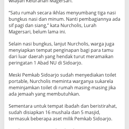
wilayah Kelurahan Magersari.
S
I
“Satu rumah secara ikhlas menyumbang tiga nasi
D
bungkus nasi dan minum. Nanti pembagiannya ada
O
A
sif pagi dan siang,” kata Nurcholis, Lurah
R
Magersari, belum lama ini.
J
O
Selain nasi bungkus, lanjut Nurcholis, warga juga
S
menyiapkan tempat penginapan bagi para tamu
I
A
dari luar daerah yang hendak turut meramaikan
P
peringatan 1 Abad NU di Sidoarjo.
K
A
Meski Pemkab Sidoarjo sudah menyediakan toilet
N
portable, Nurcholis meminta warganya sukarela
R
I
meminjamkan toilet di rumah masing-masing jika
B
ada jemaah yang membutuhkan.
U
A
Sementara untuk tempat ibadah dan beristirahat,
N
sudah disiapkan 16 mushala dan 5 masjid,
N
A
termasuk beberapa aset milik Pemkab Sidoarjo.
S
I