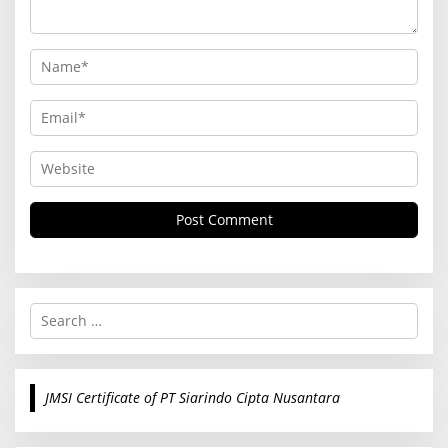
S
e
a
r
c
JMSI Certificate of PT Siarindo Cipta Nusantara
h
f
o