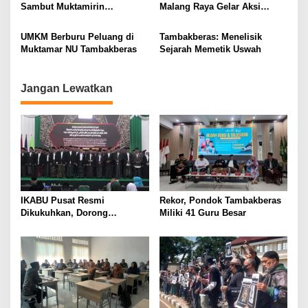
g
Sambut Muktamirin
Malang Raya Gelar Aksi
Muktamar NU
Protes “Kami Bukan Londo
a
Ireng”
UMKM Berburu Peluang di
Tambakberas: Menelisik
t
Muktamar NU Tambakberas
Sejarah Memetik Uswah
i
o
Jangan Lewatkan
n
IKABU Pusat Resmi
Rekor, Pondok Tambakberas
Dikukuhkan, Dorong
Miliki 41 Guru Besar
Kemandirian Ekonomi
Alumni