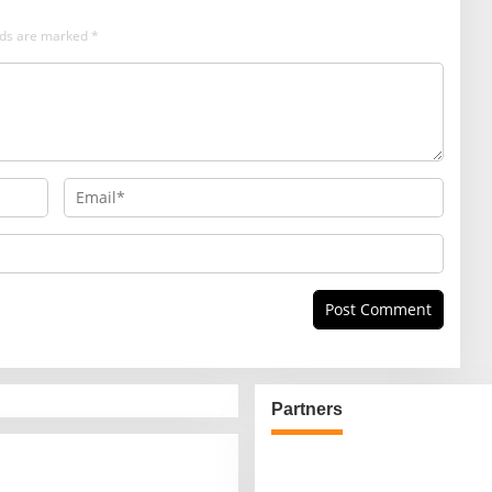
elds are marked
*
Partners