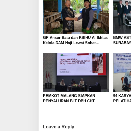
GP Ansor Batu dan KBIHU Al-Ikhlas
BMW AST
Kelola DAM Haji Lewat Sobat
SURABAY
Farm’s
WAJAH BA
PELANGG
FASILIT
PEMKOT MALANG SIAPKAN
94 KARYA
PENYALURAN BLT DBH CHT
PELATIH
UNTUK RIBUAN PEKERJA ROKOK
TINGKAT
Leave a Reply