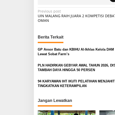
P
Previous post
UIN MALANG RAIH JUARA 2 KOMPETISI DEBAT
o
OMAN
s
t
Berita Terkait
n
a
GP Ansor Batu dan KBIHU Al-Ikhlas Kelola DAM 
v
Lewat Sobat Farm’s
i
PLN HADIRKAN GEBYAR AWAL TAHUN 2026, D
g
TAMBAH DAYA HINGGA 50 PERSEN
a
94 KARYAWAN IHT IKUTI PELATIHAN MENJAHI
t
TINGKATKAN KETERAMPILAN
i
o
Jangan Lewatkan
n