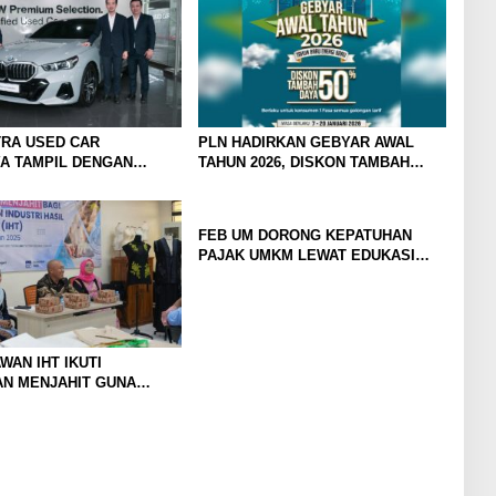
RA USED CAR
PLN HADIRKAN GEBYAR AWAL
A TAMPIL DENGAN
TAHUN 2026, DISKON TAMBAH
RU, SIAP LAYANI
DAYA HINGGA 50 PERSEN
AN DI JATIM DENGAN
AS PREMIUM
FEB UM DORONG KEPATUHAN
PAJAK UMKM LEWAT EDUKASI
LITERASI PAJAK
WAN IHT IKUTI
AN MENJAHIT GUNA
KAN KETERAMPILAN