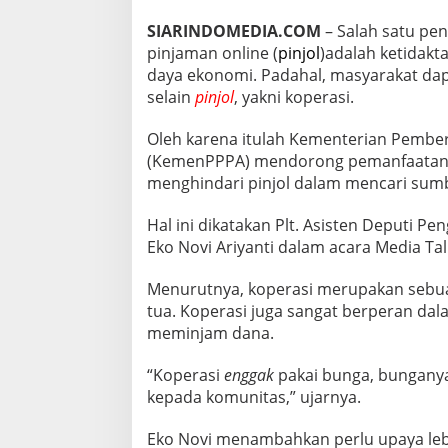
R
J
SIARINDOMEDIA.COM
– Salah satu pe
E
pinjaman online (
pinjol
)adalah ketidak
R
daya ekonomi. Padahal, masyarakat da
A
selain
pinjol
, yakni koperasi.
T
P
I
Oleh karena itulah Kementerian Pemb
N
(KemenPPPA) mendorong pemanfaatan ko
J
menghindari pinjol dalam mencari sum
O
L
Hal ini dikatakan Plt. Asisten Deput
Eko Novi Ariyanti dalam acara Media Tal
Menurutnya, koperasi merupakan sebua
tua. Koperasi juga sangat berperan da
meminjam dana.
“Koperasi
enggak
pakai bunga, bunganya
kepada komunitas,” ujarnya.
Eko Novi menambahkan perlu upaya lebi