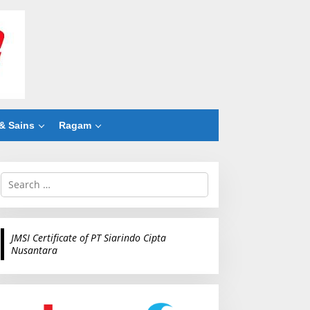
& Sains
Ragam
S
e
a
r
c
JMSI Certificate of PT Siarindo Cipta
h
Nusantara
f
o
r
: