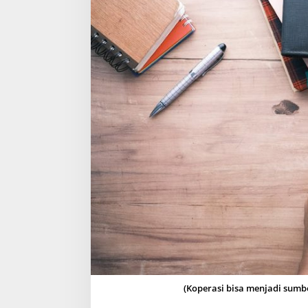
K
O
P
E
R
A
S
I
C
E
G
A
H
M
A
S
Y
A
R
A
K
A
T
(Koperasi bisa menjadi sumbe
T
E