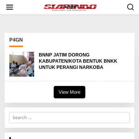
S
k
i
p
t
o
c
P4GN
o
n
t
BNNP JATIM DORONG
e
KABUPATEN/KOTA BENTUK BNKK
n
UNTUK PERANGI NARKOBA
t
View More
S
e
a
r
c