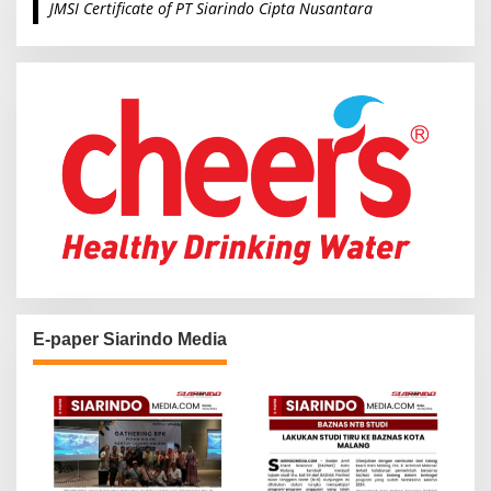
JMSI Certificate of PT Siarindo Cipta Nusantara
h
f
o
r
:
E-paper Siarindo Media