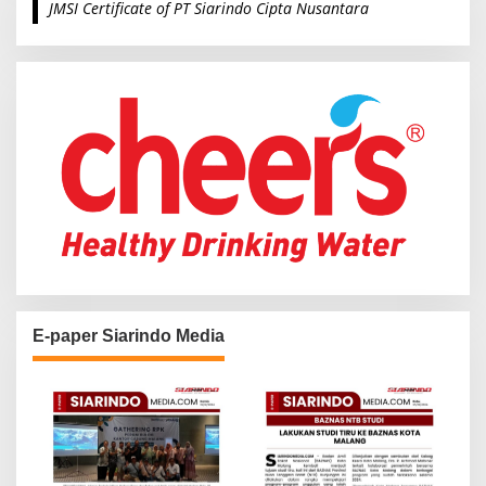
JMSI Certificate of PT Siarindo Cipta Nusantara
h
f
o
r
:
E-paper Siarindo Media