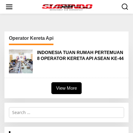
S
k
i
p
t
o
c
Operator Kereta Api
o
n
t
INDONESIA TUAN RUMAH PERTEMUAN
e
8 OPERATOR KERETA API ASEAN KE-44
n
t
View More
S
e
a
r
c