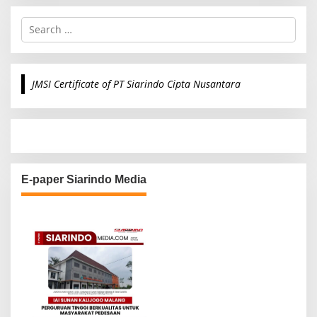
S
e
a
r
c
JMSI Certificate of PT Siarindo Cipta Nusantara
h
f
o
r
:
E-paper Siarindo Media