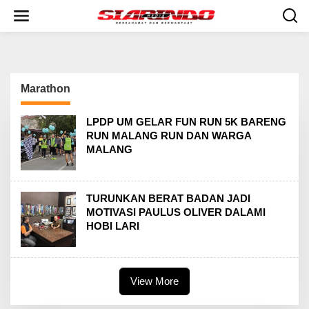
S
k
i
p
t
o
c
Marathon
o
n
t
LPDP UM GELAR FUN RUN 5K BARENG
e
RUN MALANG RUN DAN WARGA
n
MALANG
t
TURUNKAN BERAT BADAN JADI
MOTIVASI PAULUS OLIVER DALAMI
HOBI LARI
View More