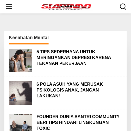
S
k
i
p
t
o
c
Kesehatan Mental
o
n
t
5 TIPS SEDERHANA UNTUK
e
MERINGANKAN DEPRESI KARENA
n
TEKANAN PEKERJAAN
t
6 POLA ASUH YANG MERUSAK
PSIKOLOGIS ANAK, JANGAN
LAKUKAN!
FOUNDER DUNIA SANTRI COMMUNITY
BERI TIPS HINDARI LINGKUNGAN
TOXIC