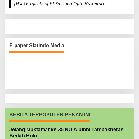
JMSI Certificate of PT Siarindo Cipta Nusantara
h
f
o
r
:
E-paper Siarindo Media
BERITA TERPOPULER PEKAN INI
Jelang Muktamar ke-35 NU Alumni Tambakberas
Bedah Buku