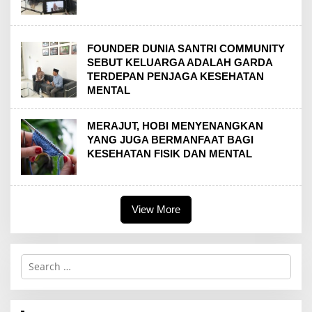
FOUNDER DUNIA SANTRI COMMUNITY
SEBUT KELUARGA ADALAH GARDA
TERDEPAN PENJAGA KESEHATAN
MENTAL
MERAJUT, HOBI MENYENANGKAN
YANG JUGA BERMANFAAT BAGI
KESEHATAN FISIK DAN MENTAL
View More
S
e
a
r
c