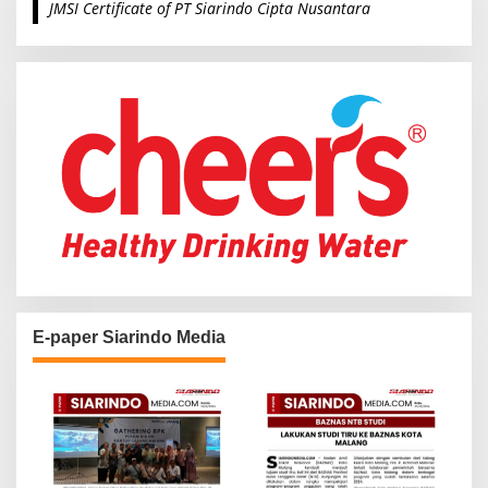
JMSI Certificate of PT Siarindo Cipta Nusantara
h
f
o
r
:
E-paper Siarindo Media