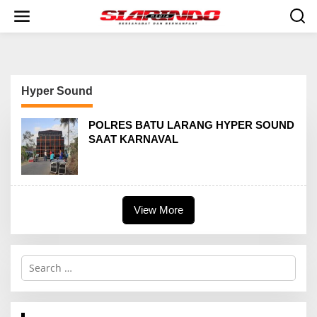
S
k
i
p
t
o
c
Hyper Sound
o
n
t
POLRES BATU LARANG HYPER SOUND
e
SAAT KARNAVAL
n
t
View More
S
e
a
r
c