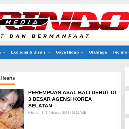
n
Ekonomi & Bisnis
Gaya Hidup
Olahraga
Techno 
2Hearts
PEREMPUAN ASAL BALI DEBUT DI
3 BESAR AGENSI KOREA
SELATAN
Hiburan
|
7 February 2025 / 16:21 WIB
B
Y
A
I
D