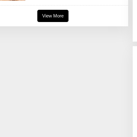
A
N
A
View More
S
Y
W
A
F
A
H
I
R
A