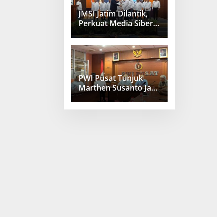
JMSI Jatim Dilantik,
Perkuat Media Siber
Berkualitas
PWI Pusat Tunjuk
Marthen Susanto Jadi
Sekjen Baru