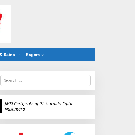
& Sains
Ragam
S
e
a
r
c
JMSI Certificate of PT Siarindo Cipta
h
Nusantara
f
o
r
: