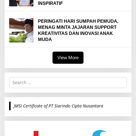
INSPIRATIF
PERINGATI HARI SUMPAH PEMUDA,
MENAG MINTA JAJARAN SUPPORT
KREATIVITAS DAN INOVASI ANAK
MUDA
View More
S
e
a
r
c
JMSI Certificate of PT Siarindo Cipta Nusantara
h
f
o
r
: