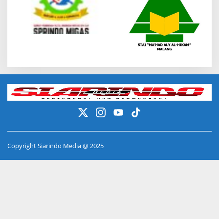
Copyright Siarindo Media @ 2025