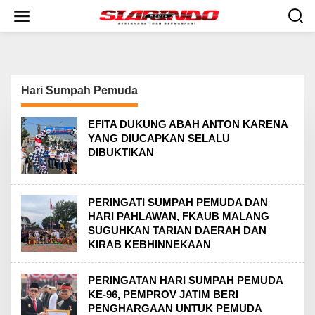
S
k
i
p
t
o
c
Hari Sumpah Pemuda
o
n
t
EFITA DUKUNG ABAH ANTON KARENA
e
YANG DIUCAPKAN SELALU
n
DIBUKTIKAN
t
PERINGATI SUMPAH PEMUDA DAN
HARI PAHLAWAN, FKAUB MALANG
SUGUHKAN TARIAN DAERAH DAN
KIRAB KEBHINNEKAAN
PERINGATAN HARI SUMPAH PEMUDA
KE-96, PEMPROV JATIM BERI
PENGHARGAAN UNTUK PEMUDA