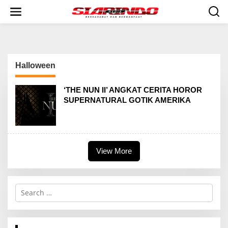
S
k
i
p
t
o
c
Halloween
o
n
t
‘THE NUN II’ ANGKAT CERITA HOROR
e
SUPERNATURAL GOTIK AMERIKA
n
t
View More
S
e
a
r
c