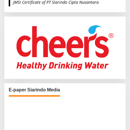
JMSI Certificate of PT Siarindo Cipta Nusantara
h
f
o
r
:
E-paper Siarindo Media