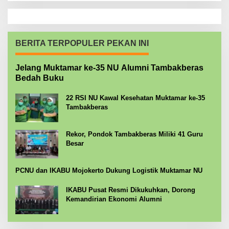
BERITA TERPOPULER PEKAN INI
Jelang Muktamar ke-35 NU Alumni Tambakberas
Bedah Buku
22 RSI NU Kawal Kesehatan Muktamar ke-35
Tambakberas
Rekor, Pondok Tambakberas Miliki 41 Guru
Besar
PCNU dan IKABU Mojokerto Dukung Logistik Muktamar NU
IKABU Pusat Resmi Dikukuhkan, Dorong
Kemandirian Ekonomi Alumni