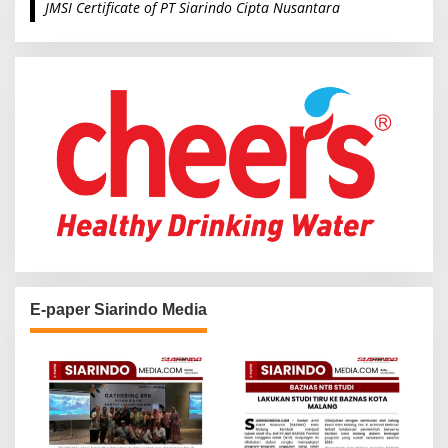
JMSI Certificate of PT Siarindo Cipta Nusantara
h
f
o
r
:
E-paper Siarindo Media