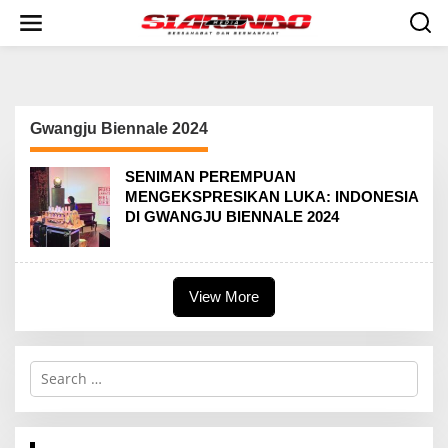
S
k
i
p
t
o
c
Gwangju Biennale 2024
o
n
t
SENIMAN PEREMPUAN
e
MENGEKSPRESIKAN LUKA: INDONESIA
n
DI GWANGJU BIENNALE 2024
t
View More
S
e
a
r
c