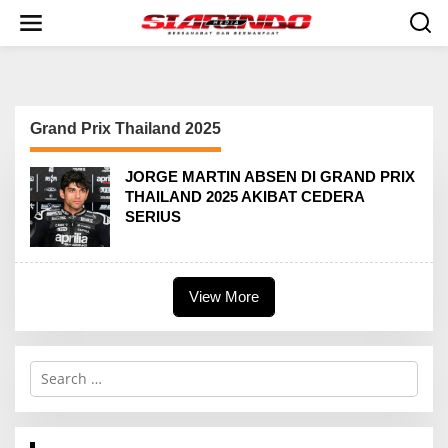
S
k
i
p
t
o
c
Grand Prix Thailand 2025
o
n
t
JORGE MARTIN ABSEN DI GRAND PRIX
e
THAILAND 2025 AKIBAT CEDERA
n
SERIUS
t
View More
S
e
a
r
c