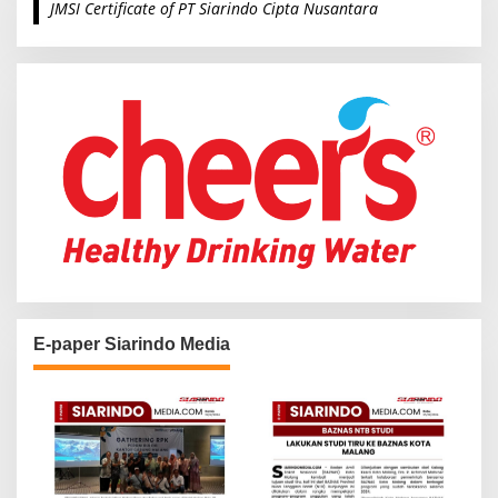
JMSI Certificate of PT Siarindo Cipta Nusantara
h
f
o
r
:
E-paper Siarindo Media