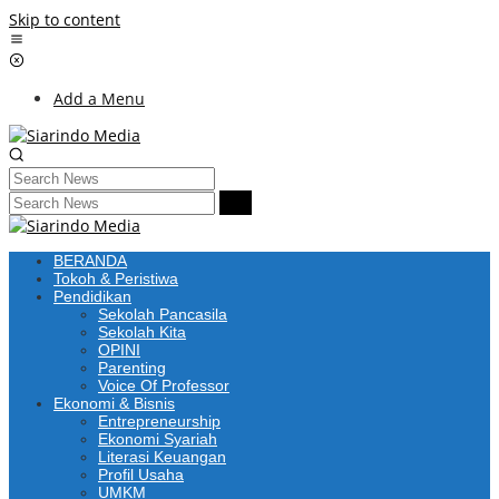
Skip to content
Add a Menu
BERANDA
Tokoh & Peristiwa
Pendidikan
Sekolah Pancasila
Sekolah Kita
OPINI
Parenting
Voice Of Professor
Ekonomi & Bisnis
Entrepreneurship
Ekonomi Syariah
Literasi Keuangan
Profil Usaha
UMKM