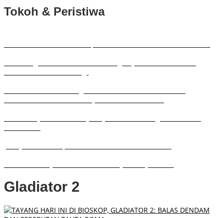
Tokoh & Peristiwa
MA-UWH Tambakberas Siap Sambut Muktamirin Muktamar NU
Lintas Organisasi Wartawan Malang Raya Gelar Aksi Protes
“Kami Bukan Londo Ireng”
UMKM Berburu Peluang di Muktamar NU Tambakberas
Tambakberas: Menelisik Sejarah Memetik Uswah
Gubernur Jatim Bersama JMSI Jatim Bahas Penguatan Media
Berkualitas
JMSI Jatim Dilantik, Perkuat Media Siber Berkualitas
PWI Pusat Tunjuk Marthen Susanto Jadi Sekjen Baru
Gladiator 2