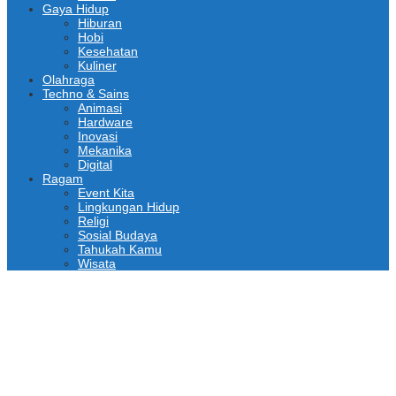
Gaya Hidup
Hiburan
Hobi
Kesehatan
Kuliner
Olahraga
Techno & Sains
Animasi
Hardware
Inovasi
Mekanika
Digital
Ragam
Event Kita
Lingkungan Hidup
Religi
Sosial Budaya
Tahukah Kamu
Wisata
PCNU dan IKABU Mojokerto Dukung Logistik Muktamar NU
JRA Matangkan Persiapan Rakernas III dan Silatnas VI
DPUPRPKP Kota Malang Sosialisasikan PBG, SLF Pengolahan
Limbah Dapur SPPG