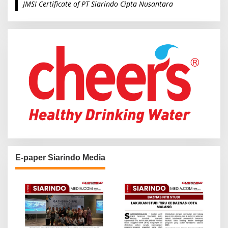
JMSI Certificate of PT Siarindo Cipta Nusantara
h
f
o
r
:
E-paper Siarindo Media