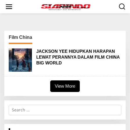
S
k
i
p
t
o
c
Film China
o
n
t
JACKSON YEE HIDUPKAN HARAPAN
e
LEWAT PERANNYA DALAM FILM CHINA
n
BIG WORLD
t
View More
S
e
a
r
c