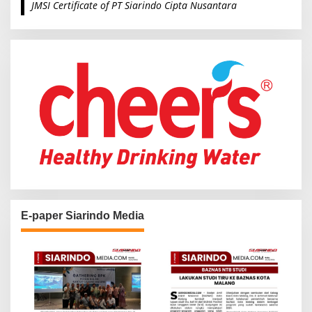
JMSI Certificate of PT Siarindo Cipta Nusantara
h
f
o
r
:
E-paper Siarindo Media