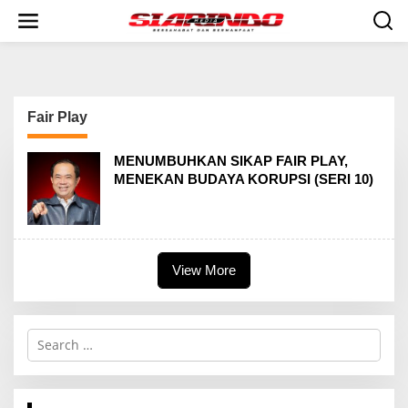
S
k
i
p
t
o
c
Fair Play
o
n
t
MENUMBUHKAN SIKAP FAIR PLAY,
e
MENEKAN BUDAYA KORUPSI (SERI 10)
n
t
View More
S
e
a
r
c