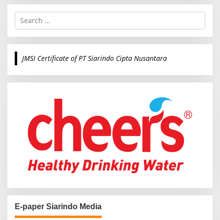
S
e
a
r
c
JMSI Certificate of PT Siarindo Cipta Nusantara
h
f
o
r
:
E-paper Siarindo Media