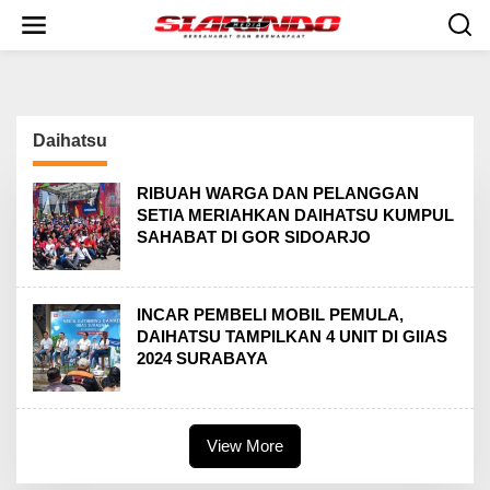
S
k
i
p
t
o
c
Daihatsu
o
n
t
RIBUAH WARGA DAN PELANGGAN
e
SETIA MERIAHKAN DAIHATSU KUMPUL
n
SAHABAT DI GOR SIDOARJO
t
INCAR PEMBELI MOBIL PEMULA,
DAIHATSU TAMPILKAN 4 UNIT DI GIIAS
2024 SURABAYA
View More