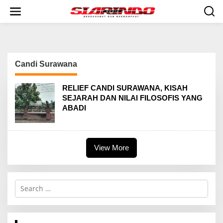
S
k
i
p
t
o
c
Candi Surawana
o
n
t
RELIEF CANDI SURAWANA, KISAH
e
SEJARAH DAN NILAI FILOSOFIS YANG
n
ABADI
t
View More
S
e
a
r
c