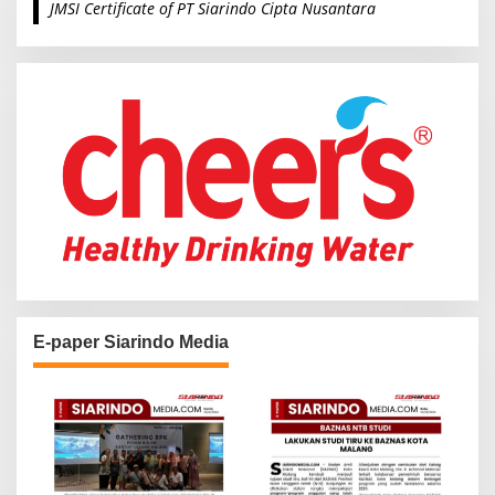
JMSI Certificate of PT Siarindo Cipta Nusantara
h
f
o
r
:
E-paper Siarindo Media